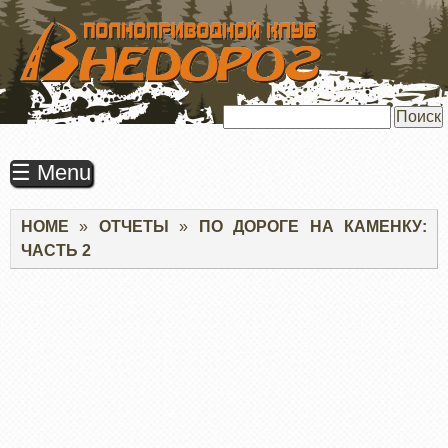
ПЕРЕЙТИ
К
ОСНОВНОМУ
СОДЕРЖАНИЮ
Поиск
☰ Menu
Строка
HOME
ОТЧЕТЫ
ПО ДОРОГЕ НА КАМЕНКУ:
навигации
ЧАСТЬ 2