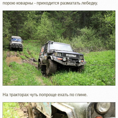
порою коварны - приходится разматать лебедку.
На тракторах чуть попроще ехать по глине.