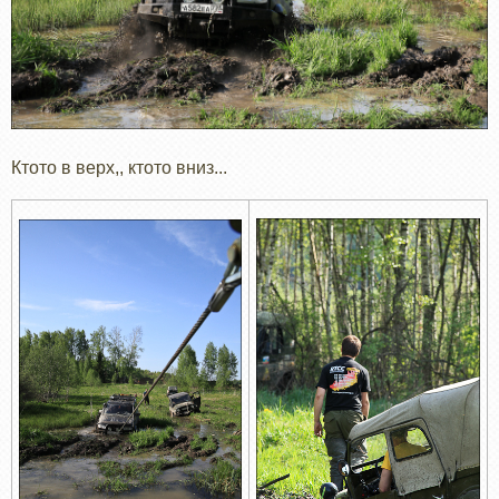
Ктото в верх,, ктото вниз...