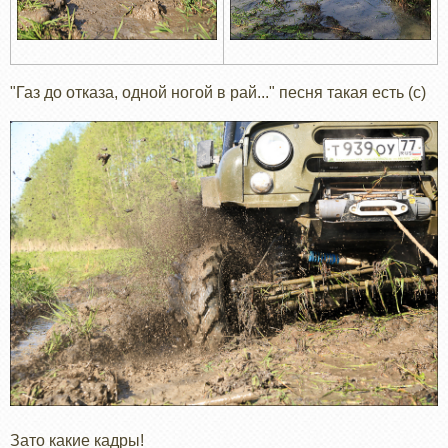
"Газ до отказа, одной ногой в рай..." песня такая есть (с)
Зато какие кадры!