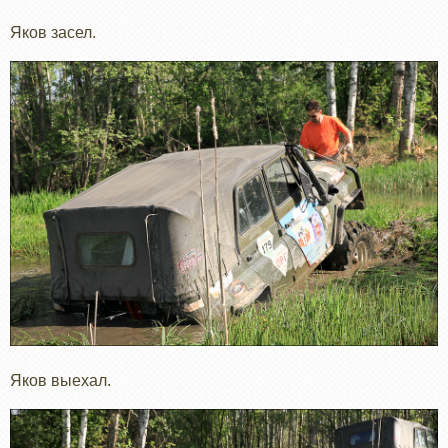
Яков засел.
Яков выехал.