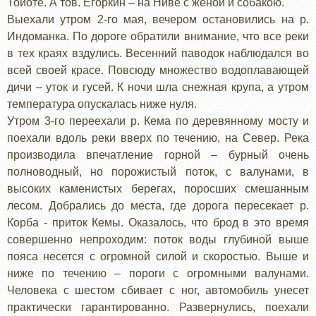
Тойоте. А тов. Егоркин – на Ниве с женой и собакою.
Выехали утром 2-го мая, вечером остановились на р.
Индоманка. По дороге обратили внимание, что все реки
в тех краях вздулись. Весенний паводок наблюдался во
всей своей красе. Повсюду множество водоплавающей
дичи – уток и гусей. К ночи шла снежная крупа, а утром
температура опускалась ниже нуля.
Утром 3-го переехали р. Кема по деревянному мосту и
поехали вдоль реки вверх по течению, на Север. Река
производила впечатление горной – бурный очень
полноводный, но порожистый поток, с валунами, в
высоких каменистых берегах, поросших смешанным
лесом. Добрались до места, где дорога пересекает р.
Корба - приток Кемы. Оказалось, что брод в это время
совершенно непроходим: поток воды глубиной выше
пояса несется с огромной силой и скоростью. Выше и
ниже по течению – пороги с огромными валунами.
Человека с шестом сбивает с ног, автомобиль унесет
практически гарантированно. Развернулись, поехали