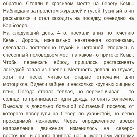
обратно. Стояли в красивом месте на берегу Кемы.
Наблюдали за пролетом журавлей и гусей. Гусиный клин
рассыпался и стал заходить на посадку, очевидно на
Карбозеро.
На следующий день, 4-го, поехали вниз по течению
Кемы. Дорога, изначально накатанная охотниками,
сделалась постепенно глухой и неторной. Уперлись в
снесенный половодьем мост на каком-то притоке Кемы.
Чтобы переехать вброд, пришлось растаскивать
лебедкой завал из бревен. Местность довольно глухая,
хотя на песке читаются старые отпечатки шин
мотоцикла. Видели зайцев и несколько крупных хищных
птиц. Погода стояла теплая, но переменчивая – то
солнце, то принимается идти дождь, то опять солнечно.
Выехали в довольно большой обитаемый поселок, от
которого повернули на Север по ухабистой, но легко
проходимой лежневке. Через определенное время
направление движения изменилось на северо-
восточное, и дорога привела нас к чудесному уютному