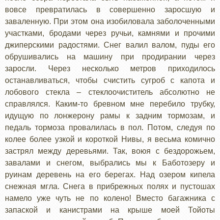
вовсе превратилась в совершенно заросшую и
заваленную. При этом она изобиловала заболоченными
участками, бродами через ручьи, камнями и прочими
джиперскими радостями. Снег валил валом, пуды его
обрушивались на машину при продирании через
заросли. Через несколько метров приходилось
останавливаться, чтобы счистить сугроб с капота и
лобового стекла – стеклоочиститель абсолютно не
справлялся. Каким-то бревном мне перебило трубку,
идущую по лонжерону рамы к задним тормозам, и
педаль тормоза провалилась в пол. Потом, следуя по
колее более узкой и короткой Нивы, я весьма комично
застрял между деревьями. Так, воюя с бездорожьем,
завалами и снегом, выбрались мы к Баботозеру и
руинам деревень на его берегах. Над озером кипела
снежная мгла. Снега в прибрежных полях и пустошах
намело уже чуть не по колено! Вместо багажника с
запаской и канистрами на крыше моей Тойоты