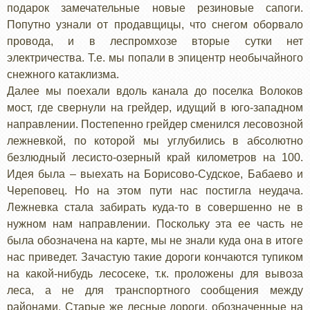
подарок замечательные новые резиновые сапоги.
Попутно узнали от продавщицы, что снегом оборвало
провода, и в леспромхозе вторые сутки нет
электричества. Т.е. мы попали в эпицентр необычайного
снежного катаклизма.
Далее мы поехали вдоль канала до поселка Волоков
мост, где свернули на грейдер, идущий в юго-западном
направлении. Постепенно грейдер сменился лесовозной
лежневкой, по которой мы углубились в абсолютно
безлюдный лесисто-озерный край километров на 100.
Идея была – выехать на Борисово-Судское, Бабаево и
Череповец. Но на этом пути нас постигла неудача.
Лежневка стала забирать куда-то в совершенно не в
нужном нам направлении. Поскольку эта ее часть не
была обозначена на карте, мы не знали куда она в итоге
нас приведет. Зачастую такие дороги кончаются тупиком
на какой-нибудь лесосеке, т.к. проложены для вывоза
леса, а не для транспортного сообщения между
районами. Старые же лесные дороги, обозначенные на