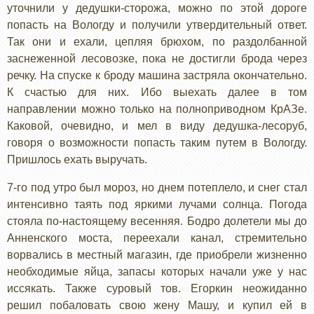
уточнили у дедушки-сторожа, можно по этой дороге
попасть на Вологду и получили утвердительный ответ.
Так они и ехали, цепляя брюхом, по раздолбанной
заснеженной лесовозке, пока не достигли брода через
речку. На спуске к броду машина застряла окончательно.
К счастью для них. Ибо выехать далее в том
направлении можно только на полноприводном КрАЗе.
Каковой, очевидно, и мел в виду дедушка-лесоруб,
говоря о возможности попасть таким путем в Вологду.
Пришлось ехать выручать.
7-го под утро был мороз, но днем потеплело, и снег стал
интенсивно таять под яркими лучами солнца. Погода
стояла по-настоящему весенняя. Бодро долетели мы до
Анненского моста, переехали канал, стремительно
ворвались в местный магазин, где приобрели жизненно
необходимые яйца, запасы которых начали уже у нас
иссякать. Также суровый тов. Егоркин неожиданно
решил побаловать свою жену Машу, и купил ей в