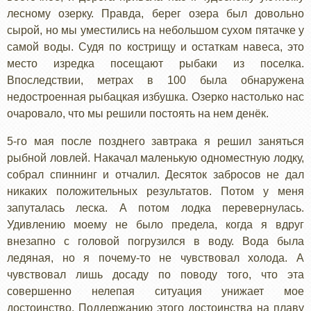
лесному озерку. Правда, берег озера был довольно
сырой, но мы уместились на небольшом сухом пятачке у
самой воды. Судя по кострищу и остаткам навеса, это
место изредка посещают рыбаки из поселка.
Впоследствии, метрах в 100 была обнаружена
недостроенная рыбацкая избушка. Озерко настолько нас
очаровало, что мы решили постоять на нем денёк.
5-го мая после позднего завтрака я решил заняться
рыбной ловлей. Накачал маленькую одноместную лодку,
собрал спиннинг и отчалил. Десяток забросов не дал
никаких положительных результатов. Потом у меня
запуталась леска. А потом лодка перевернулась.
Удивлению моему не было предела, когда я вдруг
внезапно с головой погрузился в воду. Вода была
ледяная, но я почему-то не чувствовал холода. А
чувствовал лишь досаду по поводу того, что эта
совершенно нелепая ситуация унижает мое
достоинство. Поддержанию этого достоинства на плаву