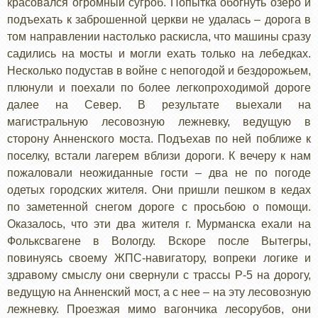
красовался огромный сугроб. Попытка обогнуть озеро и
подъехать к заброшенной церкви не удалась – дорога в
том направлении настолько раскисла, что машины сразу
садились на мосты и могли ехать только на лебедках.
Несколько подустав в войне с непогодой и бездорожьем,
плюнули и поехали по более легкопроходимой дороге
далее на Север. В результате выехали на
магистральную лесовозную лежневку, ведущую в
сторону Анненского моста. Подъехав по ней поближе к
поселку, встали лагерем вблизи дороги. К вечеру к нам
пожаловали неожиданные гости – два не по погоде
одетых городских жителя. Они пришли пешком в кедах
по заметенной снегом дороге с просьбою о помощи.
Оказалось, что эти два жителя г. Мурманска ехали на
Фольксвагене в Вологду. Вскоре после Вытегры,
повинуясь своему ЖПС-навигатору, вопреки логике и
здравому смыслу они свернули с трассы Р-5 на дорогу,
ведущую на Анненский мост, а с нее – на эту лесовозную
лежневку. Проезжая мимо вагончика лесорубов, они