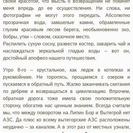
своей красотой, что мысль о возвращении не покинет
меня впредь до ее осуществления. Ни слова, ни
фотографии не могут этого передать. Абсолютно
прозрачная вода, замшелые камни, обрамленные
глухим красивым лесом берега, необыкновенно эхо,
бобры, утки – словом, сказочное место.
Распилить сухую сосну, развести костер, заварить чай и
наслаждаться зеркальной гладью воды – вот он,
достойный апофеоз нашего путешествия.
Утро 8-го – хрустальное, как ледок в котелках и
рукомойнике. Не торопясь, прощаемся с озером и
пускаемся в обратный путь. Жалко заканчивать скитания
по дебрям и возвращаться в цивилизацию. Впрочем,
обратная дорога тоже имела свою положительную
сторону, обогатив нас ценным знанием. Всегда считали
мы, что между поворотом на Липин Бор и Вытегрой нет
АЗС. Да плюс ко всему вытегорские АЗС расположены
неудачно – за каналом. А в этот раз от местных узнали,