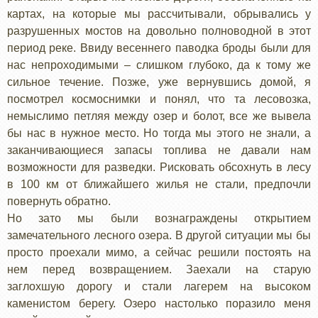
картах, на которые мы рассчитывали, обрывались у
разрушенных мостов на довольно полноводной в этот
период реке. Ввиду весеннего паводка броды были для
нас непроходимыми – слишком глубоко, да к тому же
сильное течение. Позже, уже вернувшись домой, я
посмотрел космоснимки и понял, что та лесовозка,
немыслимо петляя между озер и болот, все же вывела
бы нас в нужное место. Но тогда мы этого не знали, а
заканчивающиеся запасы топлива не давали нам
возможности для разведки. Рисковать обсохнуть в лесу
в 100 км от ближайшего жилья не стали, предпочли
повернуть обратно.
Но зато мы были вознаграждены открытием
замечательного лесного озера. В другой ситуации мы бы
просто проехали мимо, а сейчас решили постоять на
нем перед возвращением. Заехали на старую
заглохшую дорогу и стали лагерем на высоком
каменистом берегу. Озеро настолько поразило меня