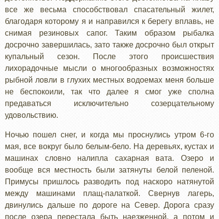
все же весьма способствовал спасательный жилет,
благодаря которому я и направился к берегу вплавь, не
снимая резиновых сапог. Таким образом рыбалка
досрочно завершилась, зато также досрочно был открыт
купальный сезон. После этого происшествия
лихорадочные мысли о многообразных возможностях
рыбной ловли в глухих местных водоемах меня больше
не беспокоили, так что далее я смог уже сполна
предаваться исключительно созерцательному
удовольствию.
Ночью пошел снег, и когда мы проснулись утром 6-го
мая, все вокруг было белым-бело. На деревьях, кустах и
машинах словно налипла сахарная вата. Озеро и
вообще вся местность были затянуты белой пеленой.
Примусы пришлось разводить под наскоро натянутой
между машинами плащ-палаткой. Свернув лагерь,
двинулись дальше по дороге на Север. Дорога сразу
после озера перестала быть наезженной, а потом и