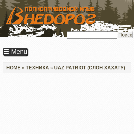
ПЕРЕЙТИ
К
ОСНОВНОМУ
СОДЕРЖАНИЮ
Поиск
☰ Menu
Строка
HOME
ТЕХНИКА
UAZ PATRIOT (СЛОН ХАХАТУ)
навигации