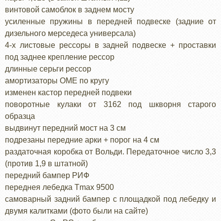
винтовой самоблок в заднем мосту
усиленные пружины в передней подвеске (задние от
дизельного мерседеса универсала)
4-х листовые рессоры в задней подвеске + проставки
под заднее крепление рессор
длинные серьги рессор
амортизаторы OME по кругу
изменен кастор передней подвеки
поворотные кулаки от 3162 под шкворня старого
образца
выдвинут передний мост на 3 см
подрезаны передние арки + порог на 4 см
раздаточная коробка от Вольди. Передаточное число 3,3
(против 1,9 в штатной)
передний бампер РИФ
переднея лебедка Tmax 9500
самоварный задний бампер с площадкой под лебедку и
двумя калитками (фото были на сайте)