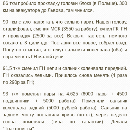
86 ткм пробило прокладку головки блока (в Польше). 300
км на эвакуаторе до Львова, там чинился.
90 ткм стало напрягать что сильно парит. Нашел голову,
отшлифовал, сменил МСК (3550 за работу). купил ГК, ГН
и прокладку (2500 за все). Вскрыл, так есть, немного
сосало в 3 цилиндр. Поставил все новое, собрал взад.
Попутно отметил, что текут сальники коленвала (оба) и
пора менять ГН малой цепи
91,5 ткм сменил ГН цепи и сальник коленвала передний.
ГН оказались левыми. Пришлось снова менять (4 раза
по 290р за ГН)
93 ткм поменял пары на 4,625 (6000 пары + 4500
подшипники + 5000 работа). Поменяли сальник
коленвала задний (5000 рублей работа). Сальник на
заднем мосту поставили криво (потек), через неделю
снова поменяли (типа по гарантии). Делали
"Трактористы".