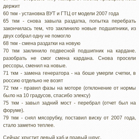
держит
60 ткм - установка ВУТ и ГТЦ от модели 2007 года
65 ткм - снова завыла раздатка, попытка перебрать
закончилась тем, что заклинило новые подшипники, из
двух собрал одну не помогло
68 ткм - смена раздатки на новую
70 ткм заклинило подвесной подшипник на кардане.
разобрать не смог смена кардана. Снова просели
рессоры, сменил на новые.
71 ткм - замена генератора - на боше умерли счетки, в
россию отдельно не возят
72 ткм - правил фазы на моторе (отклонение от нормы
было на 10 градусов, спасибо элексу)
75 ткм - завыл задний мост - перебрал (отчет был на
форуме).
79 ткм - снял мясорубку, поставил виску от 2007 года,
стало заметно теплее.
Сейчас хрустит левый хаб и правый шрус.