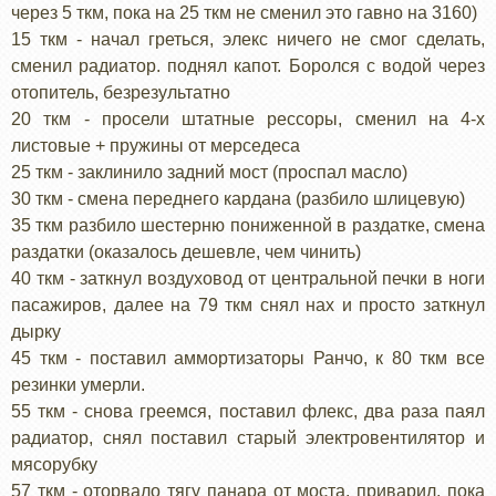
через 5 ткм, пока на 25 ткм не сменил это гавно на 3160)
15 ткм - начал греться, элекс ничего не смог сделать,
сменил радиатор. поднял капот. Боролся с водой через
отопитель, безрезультатно
20 ткм - просели штатные рессоры, сменил на 4-х
листовые + пружины от мерседеса
25 ткм - заклинило задний мост (проспал масло)
30 ткм - смена переднего кардана (разбило шлицевую)
35 ткм разбило шестерню пониженной в раздатке, смена
раздатки (оказалось дешевле, чем чинить)
40 ткм - заткнул воздуховод от центральной печки в ноги
пасажиров, далее на 79 ткм снял нах и просто заткнул
дырку
45 ткм - поставил аммортизаторы Ранчо, к 80 ткм все
резинки умерли.
55 ткм - снова греемся, поставил флекс, два раза паял
радиатор, снял поставил старый электровентилятор и
мясорубку
57 ткм - оторвало тягу панара от моста, приварил, пока