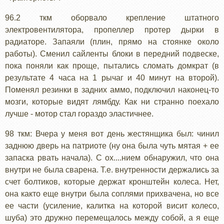
96.2 ткм оборвало крепление штатного
электровентилятора, пропеллер протер дырки в
радиаторе. Запаяли (плин, прямо на стоянке около
работы). Сменил сайленты блоки в передний подвеске,
пока поняли как проще, пытались сломать домкрат (в
результате 4 часа на 1 рычаг и 40 минут на второй).
Поменял резинки в задних аммо, подключил наконец-то
мозги, которые видят лямбду. Как ни странно поехало
лучше - мотор стал гораздо эластичнее.
98 ткм: Вчера у меня вот день жестянщика был: чинил
заднюю дверь на патриоте (ну она была чуть мятая + ее
запаска рвать начала). С ох....нием обнаружил, что она
внутри не была сварена. Т.е. внутренности держались за
счет болтиков, которые держат кронштейн колеса. Нет,
она както еще внутри была соплями прихвачена, но все
ее части (усиление, калитка на которой висит колесо,
шуба) это дружно перемещалось между собой, а я еще