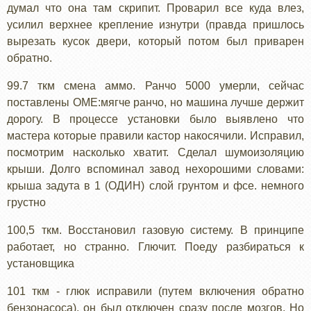
думал что она там скрипит. Проварил все куда влез,
усилил верхнее крепление изнутри (правда пришлось
вырезать кусок двери, который потом был приварен
обратно.
99.7 ткм смена аммо. Ранчо 5000 умерли, сейчас
поставлены OME:мягче ранчо, но машина лучше держит
дорогу. В процессе установки было выявлено что
мастера которые правили кастор накосячили. Исправил,
посмотрим насколько хватит. Сделал шумоизоляцию
крыши. Долго вспоминал завод нехорошими словами:
крыша задута в 1 (ОДИН) слой грунтом и фсе. немного
грустно
100,5 ткм. Восстановил газовую систему. В принципе
работает, но странно. Глючит. Поеду разбираться к
установщика
101 ткм - глюк исправили (путем включения обратно
бензонасоса), он был отключен сразу после мозгов. Но