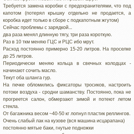
Требуется замена коробки с предохранителями, что под
капотом (потерял крышку отдельно не продается, а
коробка идет только в сборе с подкапотным жгутом)
Сейчас проблемы с зарядкой...
два раза менял длинную тягу, три раза короткую.
Раз в 10 ткм меняю ГЦС и РЦС ибо мрут.
Расход постоянно примерно 15-20 литров. На проселке
до 25 литров.
Периодически меняю кольца в свечных колодцах -
начинают сочить масло.
Текут оба шланга гур.
На печке обломились фиксаторы тросиков, настроить
потоки воздуха - сродни шаманству. Постоянно, пока не
прогреется салон, обмерзают зимой и потеют летом
стекла.
От багажника весом ~40-50 кг лопнул пластик реллингов.
Очень слабый лак на кузове (вся машина исцарапана)
постоянно мятые баки, гнутые подножки