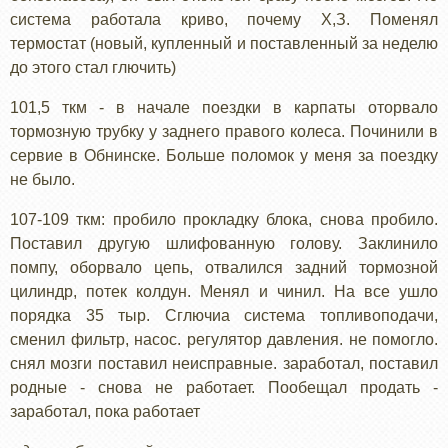
система работала криво, почему Х,З. Поменял
термостат (новый, купленный и поставленный за неделю
до этого стал глючить)
101,5 ткм - в начале поездки в карпаты оторвало
тормозную трубку у заднего правого колеса. Починили в
сервие в Обнинске. Больше поломок у меня за поездку
не было.
107-109 ткм: пробило прокладку блока, снова пробило.
Поставил другую шлифованную голову. Заклинило
помпу, оборвало цепь, отвалился задний тормозной
цилиндр, потек колдун. Менял и чинил. На все ушло
порядка 35 тыр. Сглючиа система топливоподачи,
сменил фильтр, насос. регулятор давления. не помогло.
снял мозги поставил неисправные. заработал, поставил
родные - снова не работает. Пообещал продать -
заработал, пока работает