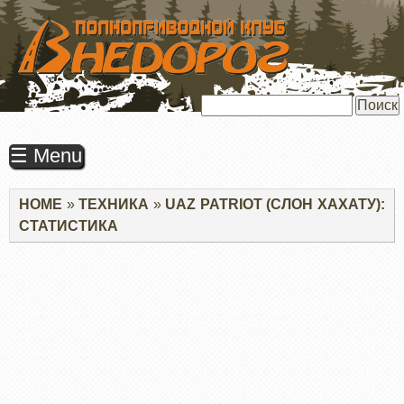
ПЕРЕЙТИ
К
ОСНОВНОМУ
СОДЕРЖАНИЮ
Поиск
☰ Menu
Строка
HOME
ТЕХНИКА
UAZ PATRIOT (СЛОН ХАХАТУ):
навигации
СТАТИСТИКА