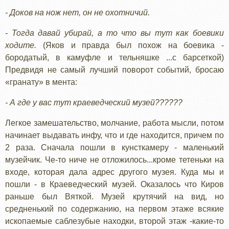
- Доков на нож нет, он не охотничий.
- Тогда давай убирай, а то что вы тут как боевики
ходите.
(Яков и правда был похож на боевика -
бородатый, в камуфле и тельняшке ...с барсеткой)
Предвидя не самый лучший поворот событий, бросаю
«гранату» в мента:
- А где у вас тут краеведческий музей??????
Легкое замешательство, молчание, работа мысли, потом
начинает выдавать инфу, что и где находится, причем по
2 раза. Сначала пошли в кунсткамеру - маленький
музейчик. Че-то ниче не отложилось...кроме тетеньки на
входе, которая дала адрес другого музея. Куда мы и
пошли - в Краеведческий музей. Оказалось что Киров
раньше был Вяткой. Музей крутячий на вид, но
средненький по содержанию, на первом этаже всякие
ископаемые саблезубые находки, второй этаж -какие-то