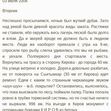
03 июля 2006
Вторник
Неспешно просыпаемся, ночью был жуткий дубак. Зато
над рекой были дивной красоты виды заката. Растяжки
не ставили, ибо окружать весь лагерь леской было долго
и влом. Да и зверей вроде не должно быть в людном
месте. Люди же наоборот приехали с утра на 9-ке,
спросили про рыбу, слегка удивились что мы не рыбаки,
и уехали. Полпервого дня стартовали с места.
Вернулись на трассу в сторону Кирова - до города 60 км.
На улице ветрено и холодно. Дорога довольно разбитая,
но от поворота на Сыктывкар (30 км от Кирова) идет
ремонт. Едем с каким то странным чиркающим звуком
«шух-шух» - м.б. покрытие? Остановились, выяснилось,
что пока выезжали по лесу, поймали палку. Палка попала
ровно в трубки тормозной системы, но по счастью ничего
не вырвали. 996 км. На въезде в Киров монумент с
огромными буквами К И Р О В из бетона.