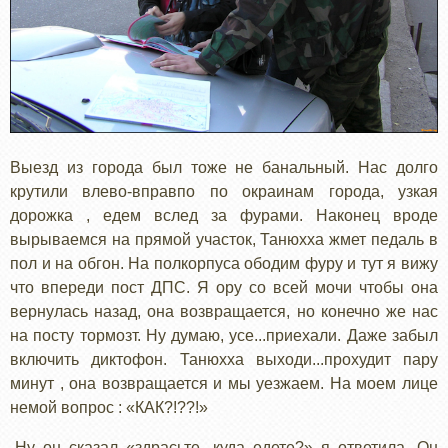
Выезд из города был тоже не банальный. Нас долго
крутили влево-вправпо по окраинам города, узкая
дорожка , едем вслед за фурами. Наконец вроде
вырываемся на прямой участок, Танюхха жмет педаль в
пол и на обгон. На полкорпуса ободим фуру и тут я вижу
что впереди пост ДПС. Я ору со всей мочи чтобы она
вернулась назад, она возвращается, но конечно же нас
на посту тормозт. Ну думаю, усе...приехали. Даже забыл
включить диктофон. Танюхха выходи...прохудит пару
минут , она возвращается и мы уезжаем. На моем лице
немой вопрос : «КАК?!??!»
-Ну он сказал «здрасьте, куда едете?» я ответила. Он