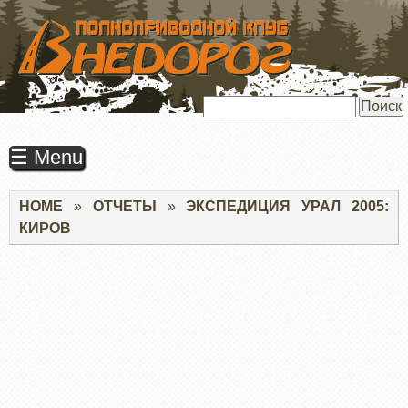
ПЕРЕЙТИ
К
ОСНОВНОМУ
СОДЕРЖАНИЮ
Поиск
☰ Menu
Строка
HOME
ОТЧЕТЫ
ЭКСПЕДИЦИЯ УРАЛ 2005:
навигации
КИРОВ