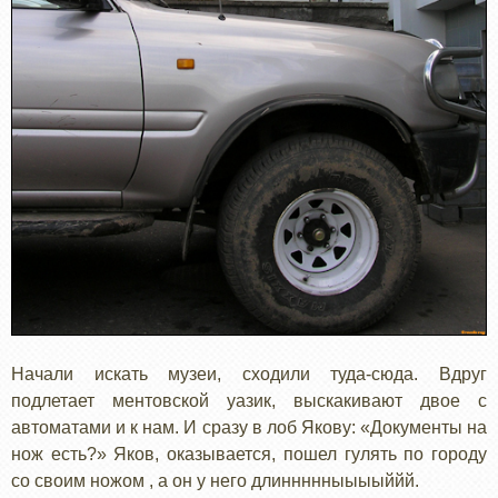
Начали искать музеи, сходили туда-сюда. Вдруг
подлетает ментовской уазик, выскакивают двое с
автоматами и к нам. И сразу в лоб Якову: «Документы на
нож есть?» Яков, оказывается, пошел гулять по городу
со своим ножом , а он у него длиннннныыыыййй.