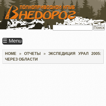
ПЕРЕЙТИ
К
ОСНОВНОМУ
СОДЕРЖАНИЮ
Поиск
☰ Menu
Строка
HOME
ОТЧЕТЫ
ЭКСПЕДИЦИЯ УРАЛ 2005:
навигации
ЧЕРЕЗ ОБЛАСТИ