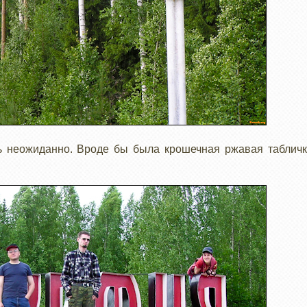
ь неожиданно. Вроде бы была крошечная ржавая табличк