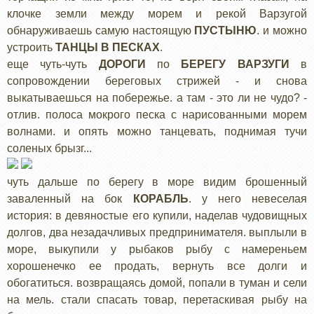
клочке земли между морем и рекой Варзугой
обнаруживаешь самую настоящую
ПУСТЫНЮ
. и можно
устроить
ТАНЦЫ В ПЕСКАХ
.
еще чуть-чуть
ДОРОГИ
по
БЕРЕГУ ВАРЗУГИ
в
сопровождении береговых стрижей - и снова
выкатываешься на побережье. а там - это ли не чудо? -
отлив. полоса мокрого песка с нарисованными морем
волнами. и опять можно танцевать, поднимая тучи
соленых брызг...
чуть дальше по берегу в море видим брошенный
заваленный на бок
КОРАБЛЬ
. у него невеселая
история: в девяностые его купили, наделав чудовищных
долгов, два незадачливых предпринимателя. выплыли в
море, выкупили у рыбаков рыбу с намереньем
хорошенечко ее продать, вернуть все долги и
обогатиться. возвращаясь домой, попали в туман и сели
на мель. стали спасать товар, перетаскивая рыбу на