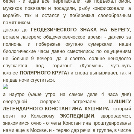
берег - и едва все перетаскали, как подъехал омон,
мужиков повязали и посадили, рыбу конфисковали, а
корабль так и остался у побережья своеобразным
памятником.
доехав до
ГЕОДЕЗИЧЕСКОГО ЗНАКА НА БЕРЕГУ
,
встаем лагерем: общечеловеческое время - далеко за
полночь, и побережье окутано сумерками. наши
биологические часы давно сместились: по ощущениям
не больше 9 вечера. да и светло. солнце ненадолго
спускается под горизонт (Кузомень чуть-чуть
южнее
ПОЛЯРНОГО КРУГА
) и снова выныривает, так и
не дав ночи сгуститься.
а наутро (
наше
утро, на самом деле 4 часа дня)
очередной сюрприз: встречаем
ШИШИГУ
ЛЕГЕНДАРНОГО КОНСТАНТИНА КУШНИРА
, который
возит по Кольскому
ЭКСПЕДИЦИИ
. здороваемся,
знакомимся очно - отчеты Константина проштудированы
нами еще в Москве. и - теряю дар речи: в группе, в числе