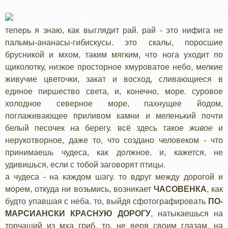
теперь я знаю, как выглядит рай. рай - это нифига не
пальмы-ананасы-гибискусы. это скалы, поросшие
брусникой и мхом, таким мягким, что нога уходит по
щиколотку, низкое просторное хмуроватое небо, мелкие
живучие цветочки, закат и восход, сливающиеся в
единое пиршество света, и, конечно, море. суровое
холодное северное море, пахнущее йодом,
поглаживающее приливом камни и меленький почти
белый песочек на берегу. всё здесь такое
живое
и
нерукотворное, даже то, что создано человеком - что
принимаешь чудеса, как должное. и, кажется, не
удивишься, если с тобой заговорят птицы.
а чудеса - на каждом шагу. то вдруг между дорогой и
морем, откуда ни возьмись, возникает
ЧАСОВЕНКА
, как
будто упавшая с неба. то, выйдя сфотографировать
ПО-
МАРСИАНСКИ КРАСНУЮ ДОРОГУ
, натыкаешься на
торчащий из мха гриб. то, не веря своим глазам, на