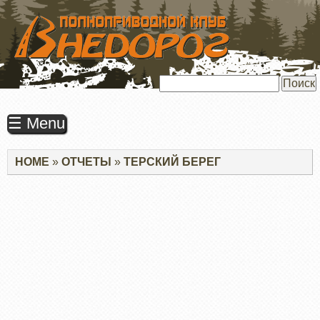
ПЕРЕЙТИ
К
ОСНОВНОМУ
СОДЕРЖАНИЮ
Поиск
☰ Menu
Строка
HOME
ОТЧЕТЫ
ТЕРСКИЙ БЕРЕГ
навигации