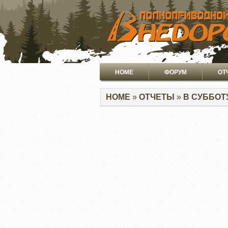
ПЕРЕЙТИ
К
ОСНОВНОМУ
СОДЕРЖАНИЮ
Основная
HOME
ФОРУМ
ОТ
навигация
Строка
HOME
ОТЧЕТЫ
В СУББОТ
навигации