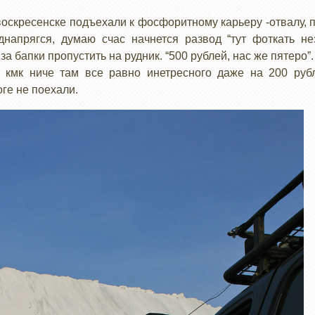
воскресенске подъехали к фосфоритному карьеру -отвалу, п
днапрягся, думаю счас начнется развод “тут фоткать не
за бапки пропустить на рудник. “500 рублей, нас же пятеро”.
 кмк ниче там все равно инетресного даже на 200 руб
ге не поехали.