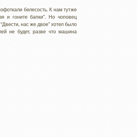
офоткали белесость. К нам тутже
зя и гоните бапки”. Но чоповец
 “Двести, нас же двое” хотел было
лей не будет, разве что машина