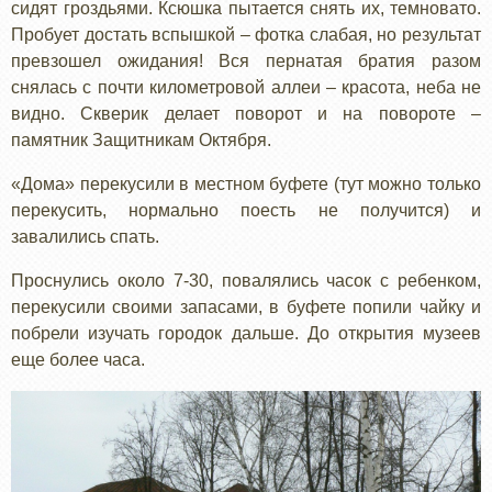
сидят гроздьями. Ксюшка пытается снять их, темновато.
Пробует достать вспышкой – фотка слабая, но результат
превзошел ожидания! Вся пернатая братия разом
снялась с почти километровой аллеи – красота, неба не
видно. Скверик делает поворот и на повороте –
памятник Защитникам Октября.
«Дома» перекусили в местном буфете (тут можно только
перекусить, нормально поесть не получится) и
завалились спать.
Проснулись около 7-30, повалялись часок с ребенком,
перекусили своими запасами, в буфете попили чайку и
побрели изучать городок дальше. До открытия музеев
еще более часа.