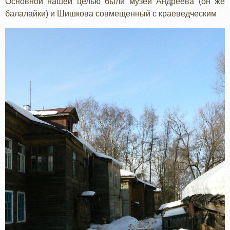
Основной нашей целью были музеи Андреева (он же
балалайки) и Шишкова совмещенный с краеведческим