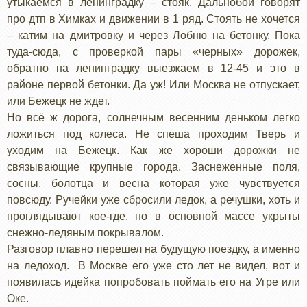
утыкаемся в ленинградку – стояк. Дальнобои говорят
про дтп в Химках и движении в 1 ряд. Стоять не хочется
– катим на дмитровку и через Лобню на бетонку. Пока
туда-сюда, с проверкой пары «черных» дорожек,
обратно на ленинградку выезжаем в 12-45 и это в
районе первой бетонки. Да уж! Или Москва не отпускает,
или Бежецк не ждет.
Но всё ж дорога, солнечным весенним деньком легко
ложиться под колеса. Не спеша проходим Тверь и
уходим на Бежецк. Как же хороши дорожки не
связывающие крупные города. Заснеженные поля,
сосны, болотца и весна которая уже чувствуется
повсюду. Ручейки уже сбросили ледок, а речушки, хоть и
проглядывают кое-где, но в основной массе укрыты
снежно-ледяным покрывалом.
Разговор плавно перешел на будущую поездку, а именно
на ледоход. В Москве его уже сто лет не видел, вот и
появилась идейка попробовать поймать его на Угре или
Оке.