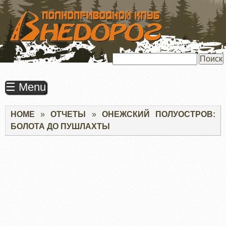
ПЕРЕЙТИ
К
ОСНОВНОМУ
СОДЕРЖАНИЮ
Поиск
☰ Menu
Строка
HOME
ОТЧЕТЫ
ОНЕЖСКИЙ ПОЛУОСТРОВ:
навигации
БОЛОТА ДО ПУШЛАХТЫ