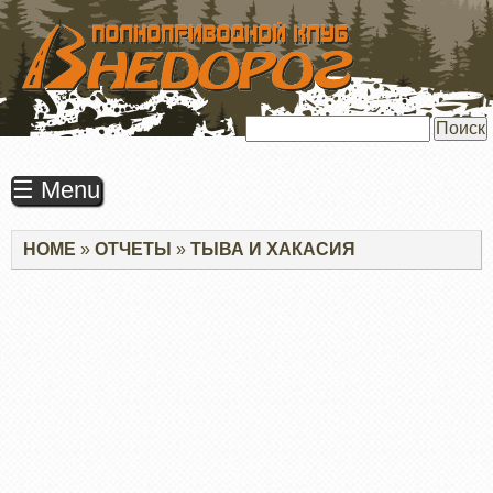
ПЕРЕЙТИ
К
ОСНОВНОМУ
СОДЕРЖАНИЮ
Поиск
☰ Menu
Строка
HOME
ОТЧЕТЫ
ТЫВА И ХАКАСИЯ
навигации