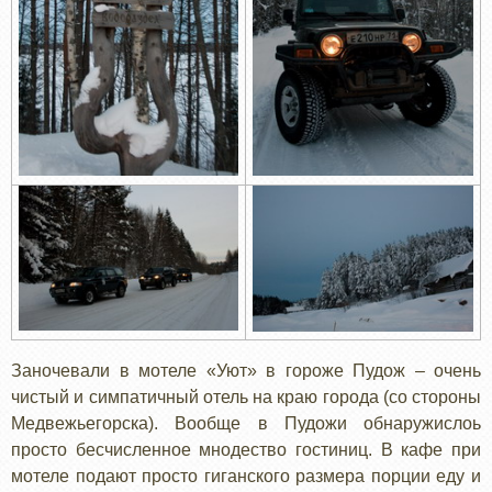
Заночевали в мотеле «Уют» в гороже Пудож – очень
чистый и симпатичный отель на краю города (со стороны
Медвежьегорска). Вообще в Пудожи обнаружислоь
просто бесчисленное мнодество гостиниц. В кафе при
мотеле подают просто гиганского размера порции еду и