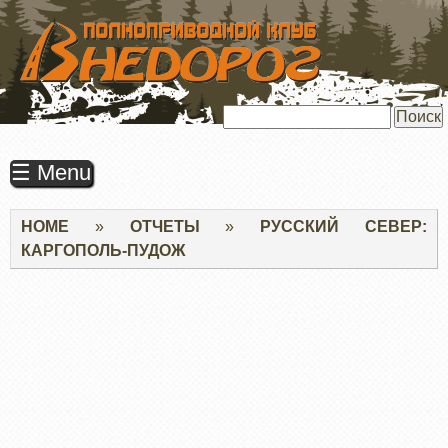
ПЕРЕЙТИ
К
ОСНОВНОМУ
СОДЕРЖАНИЮ
Поиск
☰ Menu
Строка
HOME
ОТЧЕТЫ
РУССКИЙ СЕВЕР:
навигации
КАРГОПОЛЬ-ПУДОЖ