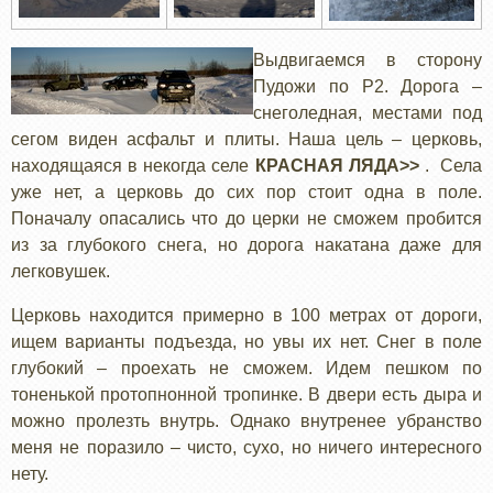
Выдвигаемся в сторону
Пудожи по Р2. Дорога –
снеголедная, местами под
сегом виден асфальт и плиты. Наша цель – церковь,
находящаяся в некогда селе
КРАСНАЯ ЛЯДА>>
. Села
уже нет, а церковь до сих пор стоит одна в поле.
Поначалу опасались что до церки не сможем пробится
из за глубокого снега, но дорога накатана даже для
легковушек.
Церковь находится примерно в 100 метрах от дороги,
ищем варианты подъезда, но увы их нет. Снег в поле
глубокий – проехать не сможем. Идем пешком по
тоненькой протопнонной тропинке. В двери есть дыра и
можно пролезть внутрь. Однако внутренее убранство
меня не поразило – чисто, сухо, но ничего интересного
нету.