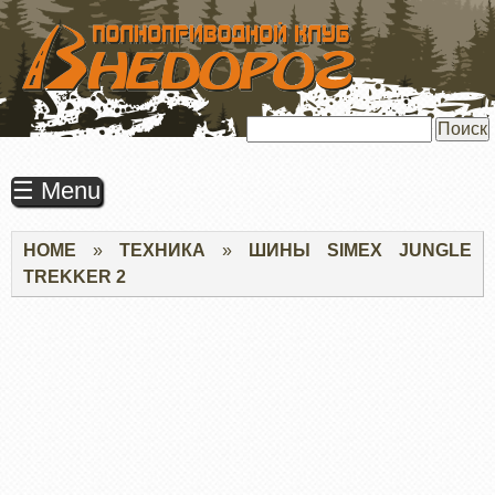
ПЕРЕЙТИ
К
ОСНОВНОМУ
СОДЕРЖАНИЮ
Поиск
☰ Menu
Строка
HOME
ТЕХНИКА
ШИНЫ SIMEX JUNGLE
навигации
TREKKER 2