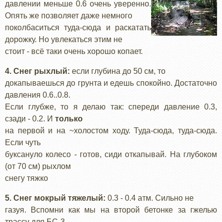
давлении меньше 0.6 очень уверенно.
Опять же позволяет даже немного
поколбаситься туда-сюда и раскатать
дорожку. Но увлекаться этим не
стоит - всё таки очень хорошо копает.
4. Снег рыхлый:
если глубина до 50 см, то
докапываешься до грунта и едешь спокойно. Достаточно
давления 0.6..0.8.
Если глубже, то я делаю так: спереди давление 0.3,
сзади - 0.2. И
только
на первой и на ~холостом ходу. Туда-сюда, туда-сюда.
Если чуть
буксануло колесо - готов, сиди откапывай. На глубоком
(от 70 см) рыхлом
снегу тяжко
5. Снег мокрый тяжелый:
0.3 - 0.4 атм. Сильно не
газуя. Вспомни как мы на второй бетонке за гжелью
трассу для БС-3