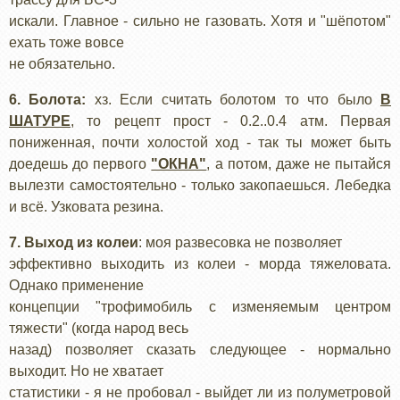
искали. Главное - сильно не газовать. Хотя и "шёпотом"
ехать тоже вовсе
не обязательно.
6. Болота:
хз. Если считать болотом то что было
В
ШАТУРЕ
, то рецепт прост - 0.2..0.4 атм. Первая
пониженная, почти холостой ход - так ты может быть
доедешь до первого
"ОКНА"
, а потом, даже не пытайся
вылезти самостоятельно - только закопаешься. Лебедка
и всё. Узковата резина.
7. Выход из колеи
: моя развесовка не позволяет
эффективно выходить из колеи - морда тяжеловата.
Однако применение
концепции "трофимобиль с изменяемым центром
тяжести" (когда народ весь
назад) позволяет сказать следующее - нормально
выходит. Но не хватает
статистики - я не пробовал - выйдет ли из полуметровой