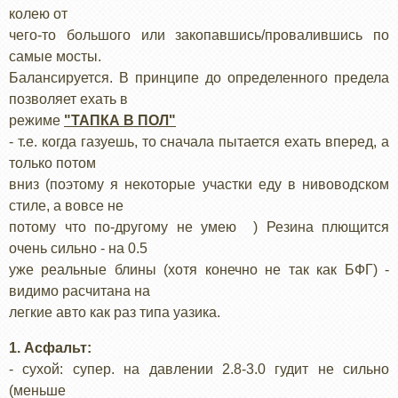
колею от
чего-то большого или закопавшись/провалившись по
самые мосты.
Балансируется. В принципе до определенного предела
позволяет ехать в
режиме
"ТАПКА В ПОЛ"
- т.е. когда газуешь, то сначала пытается ехать вперед, а
только потом
вниз (поэтому я некоторые участки еду в нивоводском
стиле, а вовсе не
потому что по-другому не умею ) Резина плющится
очень сильно - на 0.5
уже реальные блины (хотя конечно не так как БФГ) -
видимо расчитана на
легкие авто как раз типа уазика.
1. Асфальт:
- сухой: супер. на давлении 2.8-3.0 гудит не сильно
(меньше