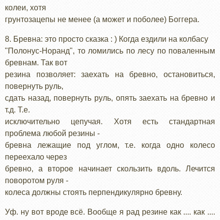
колеи, хотя
грунтозацепы не менее (а может и поболее) Боггера.
8. Бревна: это просто сказка : ) Когда ездили на колбасу
"Полонус-Норанд", то ломились по лесу по поваленным
бревнам. Так вот
резина позволяет: заехать на бревно, остановиться,
повернуть руль,
сдать назад, повернуть руль, опять заехать на бревно и
т.д. Т.е.
исключительно цепучая. Хотя есть стандартная
проблема любой резины -
бревна лежащие под углом, т.е. когда одно колесо
переехало через
бревно, а второе начинает скользить вдоль. Лечится
поворотом руля -
колеса должны стоять перпендикулярно бревну.
Уф. ну вот вроде всё. Вообще я рад резине как .... как ....