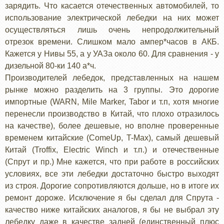
зарядить. Что касается отечественных автомобилей, то
использование электрической лебедки на них может
осуществляться лишь очень непродолжительный
отрезок времени. Слишком мало ампер*часов в АКБ.
Кажется у Нивы 55, а у УАЗа около 60. Для сравнения - у
дизельной 80-ки 140 а*ч.
Производителей лебедок, представленных на нашем
рынке можно разделить на 3 группы. Это дорогие
импортные (WARN, Mile Marker, Tabor и т.п, хотя многие
перенесли производство в Китай, что плохо отразилось
на качестве), более дешевые, но вполне проверенные
временем китайские (ComeUp, T-Max), самый дешевый
Китай (Troffix, Electric Winch и т.п.) и отечественные
(Спрут и пр.) Мне кажется, что при работе в российских
условиях, все эти лебедки достаточно быстро выходят
из строя. Дорогие сопротивляются дольше, но в итоге их
ремонт дороже. Исключение я бы сделал для Спрута -
качество ниже китайских аналогов, я бы не выбрал эту
лебедку даже в качестве задней (единственный плюс