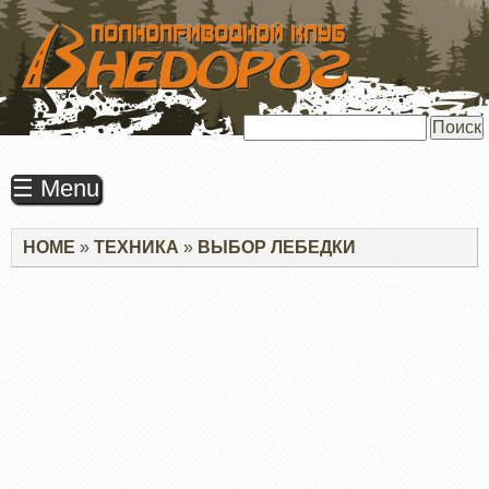
ПЕРЕЙТИ
К
ОСНОВНОМУ
СОДЕРЖАНИЮ
Поиск
☰ Menu
Строка
HOME
ТЕХНИКА
ВЫБОР ЛЕБЕДКИ
навигации