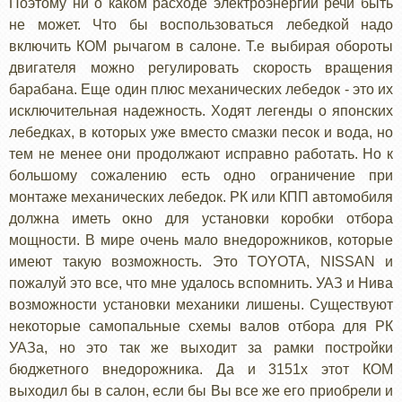
Поэтому ни о каком расходе электроэнергии речи быть
не может. Что бы воспользоваться лебедкой надо
включить КОМ рычагом в салоне. Т.е выбирая обороты
двигателя можно регулировать скорость вращения
барабана. Еще один плюс механических лебедок - это их
исключительная надежность. Ходят легенды о японских
лебедках, в которых уже вместо смазки песок и вода, но
тем не менее они продолжают исправно работать. Но к
большому сожалению есть одно ограничение при
монтаже механических лебедок. РК или КПП автомобиля
должна иметь окно для установки коробки отбора
мощности. В мире очень мало внедорожников, которые
имеют такую возможность. Это TOYOTA, NISSAN и
пожалуй это все, что мне удалось вспомнить. УАЗ и Нива
возможности установки механики лишены. Существуют
некоторые самопальные схемы валов отбора для РК
УАЗа, но это так же выходит за рамки постройки
бюджетного внедорожника. Да и 3151х этот КОМ
выходил бы в салон, если бы Вы все же его приобрели и