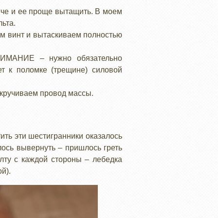
егче и ее проще вытащить. В моем
ьта.
ем винт и вытаскиваем полностью
ВНИМАНИЕ – нужно обязательно
т к поломке (трещине) силовой
откручиваем провод массы.
ить эти шестигранники оказалось
лось вывернуть – пришлось греть
олту с каждой стороны – лебедка
й).