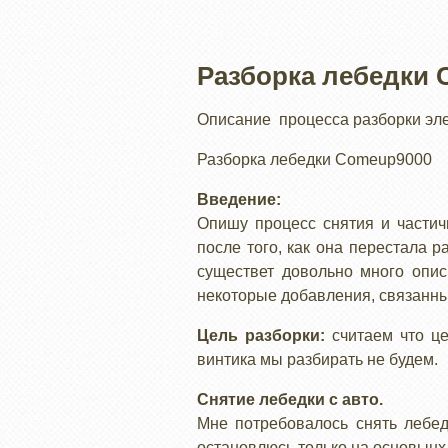
Разборка лебедки
Описание процесса разборки эл
Разборка лебедки Comeup9000
Введение:
Опишу процесс снятия и частич
после того, как она перестала 
существет довольно много опи
некоторые добавления, связанны
Цель разборки:
считаем что ц
винтика мы разбирать не будем.
Снятие лебедки с авто.
Мне потребовалось снять лебед
остановлюсь только на основынх