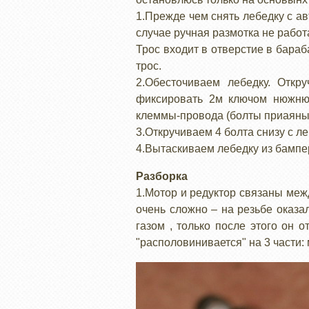
1.Прежде чем снять лебедку с ав
случае ручная размотка не рабо
Трос входит в отверстие в бара
трос.
2.Обесточиваем лебедку. Отк
фиксировать 2м ключом нюжнюю
клеммы-провода (болты приаяны
3.Откручиваем 4 болта снизу с л
4.Вытаскиваем лебедку из бампер
Разборка
1.Мотор и редуктор связаны меж
очень сложно – на резьбе оказа
газом , только после этого он 
"располовинивается" на 3 части: 