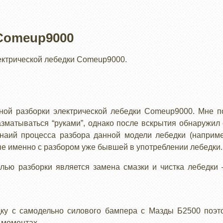
 Comeup9000
ектрической лебедки Comeup9000.
ной разборки электрической лебедки Comeup9000. Мне п
разматываться “руками”, однако после вскрытия обнаружил 
снаий процесса разбора данной модели лебедки (напри
е именно с разбором уже бывшей в употреблении лебедки.
елью разборки является замена смазки и чистка лебедки 
ку с самодельно силового бампера с Мазды Б2500 поэт
 моментах