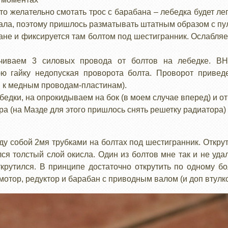
то желательно смотать трос с барабана – лебедка будет л
тала, поэтому пришлось разматывать штатным образом с пул
бане и фиксируется там болтом под шестигранник. Ослабля
ручиваем 3 силовых провода от болтов на лебедке. 
 гайку недопуская проворота болта. Проворот приведе
 к медным проводам-пластинам).
ебедки, на опрокидываем на бок (в моем случае вперед) и 
а (на Мазде для этого пришлось снять решетку радиатора)
ду собой 2мя трубками на болтах под шестигранник. Открут
лся толстый слой окисла. Один из болтов мне так и не уда
открутился. В принципе достаточно открутить по одному б
мотор, редуктор и барабан с приводным валом (и доп втулко