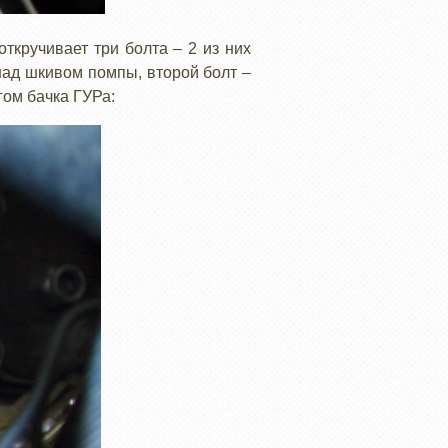
ткручивает три болта – 2 из них
 над шкивом помпы, второй болт –
гом бачка ГУРа: