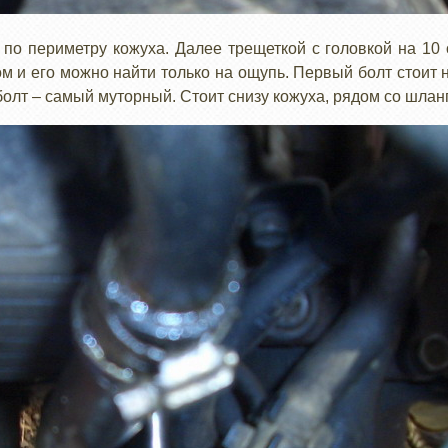
по периметру кожуха. Далее трещеткой с головкой на 10 о
ом и его можно найти только на ощупь. Первый болт стоит
болт – самый муторный. Стоит снизу кожуха, рядом со шлан