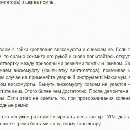
тилятора) и шкива помпы.
аем 4 гайки крепления вискомуфты и снимаем ее. Если г
, то сильно сожмите его рукой и снова попытайтесь открути
отвертку между приводными ремнями помпы и шкивом. За
маем вискомуфту (крыльчатку вентилятора), покачивая 
оем случае не применяйте ударный инструмент! Максимум,
ом вискомуфты. Вынуть вискомуфту совсем не удастся 
устите вниз. Этого более чем достаточно. После демонтажа
. Если этого не сделать, то, при проворачивания колен
водные ремни.
того ненужно разгерметизировать весь контур ГУРа, дост
репится тремя болтами к впускному коллектору.