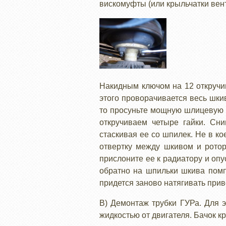
вискомуфты (или крыльчатки вен
Накидным ключом на 12 откручив
этого проворачивается весь шкив
то просуньте мощную шлицевую 
откручиваем четыре гайки. Сни
стаскивая ее со шпилек. Не в к
отвертку между шкивом и ротор
прислоните ее к радиатору и оп
обратно на шпильки шкива помпы
придется заново натягивать при
В) Демонтаж трубки ГУРа. Для э
жидкостью от двигателя. Бачок к