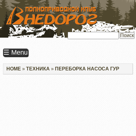
ПЕРЕЙТИ
К
ОСНОВНОМУ
СОДЕРЖАНИЮ
Поиск
☰ Menu
Строка
HOME
ТЕХНИКА
ПЕРЕБОРКА НАСОСА ГУР
навигации