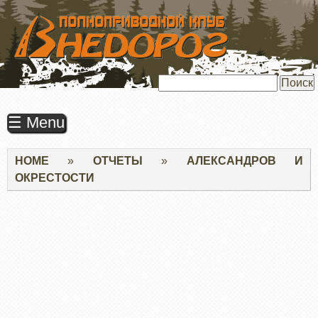
ПЕРЕЙТИ
К
ОСНОВНОМУ
СОДЕРЖАНИЮ
Поиск
☰ Menu
Строка
HOME
ОТЧЕТЫ
АЛЕКСАНДРОВ И
навигации
ОКРЕСТОСТИ