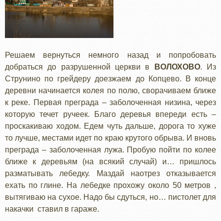
Решаем вернуться немного назад и попробовать
добраться до разрушенной церкви в
ВОЛОХОВО
. Из
Струнино по грейдеру доезжаем до Копцево. В конце
деревни начинается колея по полю, сворачиваем ближе
к реке. Первая преграда – заболоченная низина, через
которую течет ручеек. Благо деревья впереди есть –
проскакиваю ходом. Едем чуть дальше, дорога то хуже
то лучше, местами идет по краю крутого обрыва. И вновь
преграда – заболоченная лужа. Пробую пойти по колее
ближе к деревьям (на всякий случай) и… пришлось
разматывать лебедку. Маздай наотрез отказывается
ехать по глине. На лебедке прохожу около 50 метров ,
вытягиваю на сухое. Надо бы сдуться, но… пистолет для
накачки ставил в гараже.