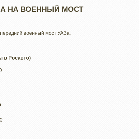
А НА ВОЕННЫЙ МОСТ
 передний военный мост УАЗа.
ы в Росавто)
0
0
0