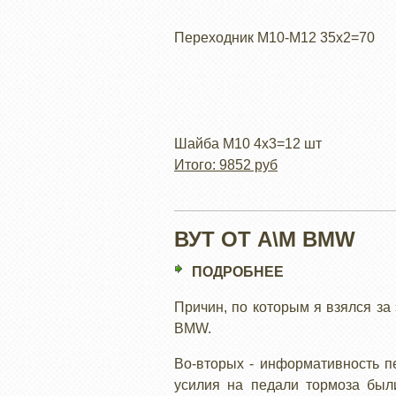
Переходник М10-М12 35х2=70
Шайба М10 4х3=12 шт
Итого: 9852 руб
ВУТ ОТ А\М BMW
ПОДРОБНЕЕ
О
ВУТ
Причин, по которым я взялся за 
ОТ
BMW.
А\М
BMW
Во-вторых - информативность пе
усилия на педали тормоза был