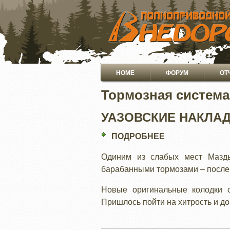
ПЕРЕЙТИ
К
ОСНОВНОМУ
СОДЕРЖАНИЮ
Основная
HOME
ФОРУМ
ОТ
навигация
Тормозная система
УАЗОВСКИЕ НАКЛА
ПОДРОБНЕЕ
О
УАЗОВСКИЕ
Одиним из слабых мест Мазд
НАКЛАДКИ
барабанными тормозами – после 
В
БАРАБАННЫЕ
Новые оригинальные колодки ст
ТОРМОЗА
Пришлось пойти на хитрость и до