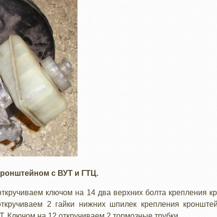
ронштейном с ВУТ и ГТЦ.
, откручиваем ключом на 14 два верхних болта крепления к
откручиваем 2 гайки нижних шпилек крепления кронштей
. Ключом на 12 откручиваем 2 тормозные трубки.