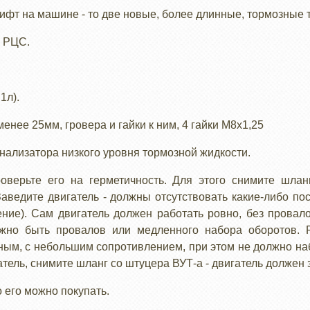
лифт на машине - то две новые, более длинные, тормозные 
к РЦС.
1л).
енее 25мм, гровера и гайки к ним, 4 гайки М8х1,25
нализатора низкого уровня тормозной жидкости.
оверьте его на герметичность. Для этого снимите шла
Заведите двигатель - должны отсутствовать какие-либо 
ение). Сам двигатель должен работать ровно, без провало
лжно быть провалов или медленного набора оборотов. 
ым, с небольшим сопротивлением, при этом не должно наб
атель, снимите шланг со штуцера ВУТ-а - двигатель должен 
о его можно покупать.