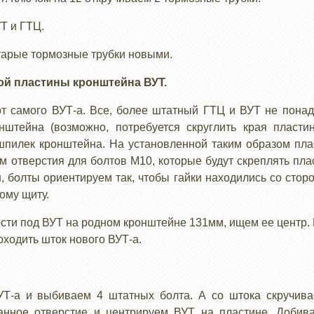
Т и ГТЦ.
тарые тормозные трубки новыми.
ой пластины кронштейна ВУТ.
от самого ВУТ-а. Все, более штатный ГТЦ и ВУТ не понад
штейна (возможно, потребуется скруглить края пластин
шпилек кронштейна. На установленной таким образом пла
м отверстия для болтов М10, которые будут скреплять пла
, болты ориентируем так, чтобы гайки находились со сторо
ому щиту.
ости под ВУТ на родном кронштейне 131мм, ищем ее центр. 
оходить шток нового ВУТ-а.
Т-а и выбиваем 4 штатных болта. А со штока скручива
анное отверстие и центрируем ВУТ на пластине. Добива