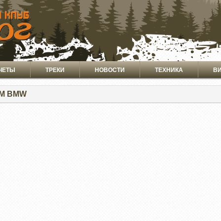
ЧЕТЫ
ТРЕКИ
НОВОСТИ
ТЕХНИКА
В
\М BMW