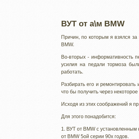
ВУТ от а\м BMW
Причин, по которым я взялся за 
BMW.
Во-вторых - информативность пе
усилия на педали тормоза был
работать.
Разбирать его и ремонтировать 
что бы получить через некоторое
Исходя из этих соображений я п
Для этого понадобится:
1. ВУТ от BMW с установленным 
от BMW 5ой серии 90х годов.