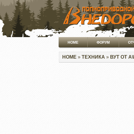
ПЕРЕЙТИ
К
ОСНОВНОМУ
СОДЕРЖАНИЮ
Основная
HOME
ФОРУМ
ОТ
навигация
Строка
HOME
ТЕХНИКА
ВУТ ОТ А
навигации