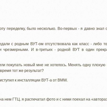
эту переделку, было несколько. Во-первых - я давно знал
дали с родным ВУТ-ом отсутствовала как класс - либо т
и чрезмерными. И в-третьих - родной ВУТ в один прекр
или покупать новый мне не хотелось. Менять одну плохую 
 время тот же результат?
риступил к инсталляции ВУТ-а от BMW.
на нем ГТЦ. я распечатал фото и с ними поехал на «автор