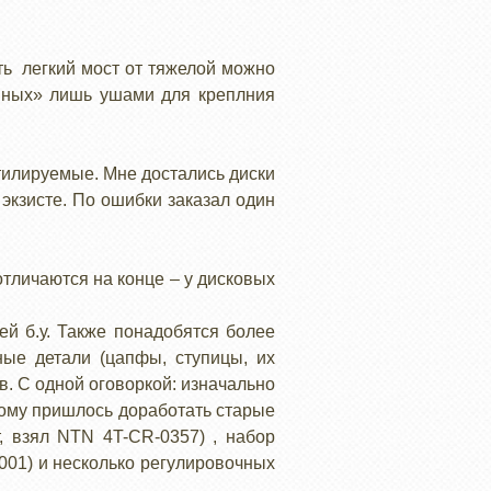
ить легкий мост от тяжелой можно
нных» лишь ушами для креплния
тилируемые. Мне достались диски
экзисте. По ошибки заказал один
отличаются на конце – у дисковых
й б.у. Также понадобятся более
ные детали (цапфы, ступицы, их
. С одной оговоркой: изначально
этому пришлось доработать старые
, взял NTN 4T-CR-0357) , набор
2001) и несколько регулировочных