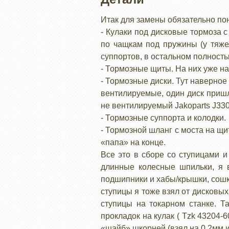
Итак для замены обязательно по
- Кулаки под дисковые тормоза с
по чащкам под пружины (у тяж
суппортов, в остальном полност
- Тормозные щиты. На них уже н
- Тормозные диски. Тут наверно
вентилируемые, один диск пришл
не вентилируемый Jakoparts J33
- Тормозные суппорта и колодки.
- Тормозной шланг с моста на щи
«папа» на конце.
Все это в сборе со ступицами 
длинные колесные шпильки, я в
подшипники и хабы/крышки, сошк
ступицы я тоже взял от дисковых
ступицы на токарном станке. Т
прокладок на кулак ( Tzk 43204-
«шайб» шкорней (взял на 0.2мм и