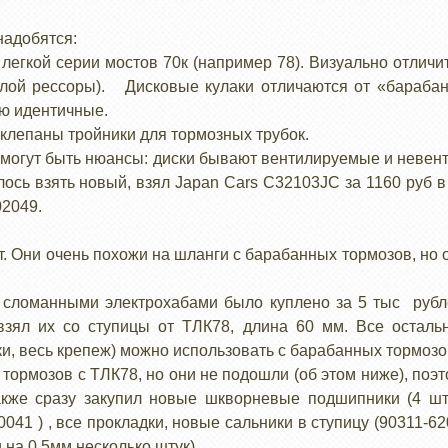
надобятся:
 легкой серии мостов 70к (например 78). Визуально отлич
елой рессоры). Дисковые кулаки отличаются от «бараба
ью идентичные.
аклепаны тройники для тормозных трубок.
е могут быть нюансы: диски бывают вентилируемые и невен
ось взять новый, взял Japan Cars C32103JC за 1160 руб в 
02049.
т. Они очень похожи на шланги с барабанных тормозов, но 
и сломанными электрохабами было куплено за 5 тыс рубле
зял их со ступицы от ТЛК78, длина 60 мм. Все осталь
и, весь крепеж) можно использовать с барабанных тормозов
 тормозов с ТЛК78, но они не подошли (об этом ниже), по
акже сразу закупил новые шкворневые подшипники (4 шт
60041 ) , все прокладки, новые сальники в ступицу (90311-6
 на 0.5мм несколько штук).