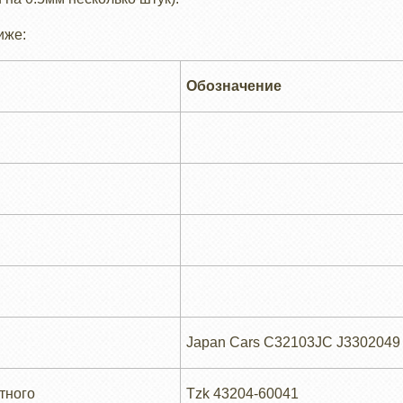
иже:
Обозначение
Japan Cars C32103JC J3302049
тного
Tzk 43204-60041