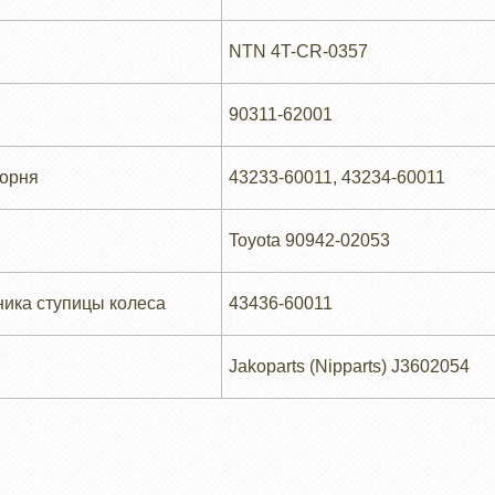
NTN 4T-CR-0357
90311-62001
орня
43233-60011, 43234-60011
Toyota 90942-02053
ика ступицы колеса
43436-60011
Jakoparts (Nipparts) J3602054