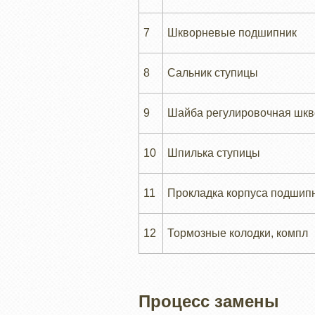
7
Шкворневые подшипник
8
Сальник ступицы
9
Шайба регулировочная шкв
10
Шпилька ступицы
11
Прокладка корпуса подшипн
12
Тормозные колодки, компл
Процесс замены