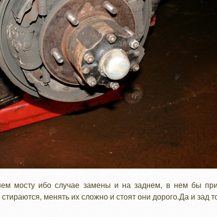
ем мосту ибо случае замены и на заднем, в нем бы пр
 стираются, менять их сложно и стоят они дорого.Да и зад