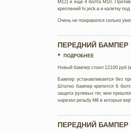
М12) и еще 4 болта М10. Проти
"РИФ"
креплений hi jeck-а и калитку под 
Очень не понравился сильно уве
ПЕРЕДНИЙ БАМПЕР 
ПОДРОБНЕЕ
О
ПЕРЕДНИЙ
Новый бампер стоил 12100 руб (к
БАМПЕР
"РИФ
Бампер устанавливается без про
САФАРИ"
Штатно бампер крепится 6 болта
ПОД
защита рулевых тяг, мне пришлос
ЛЕБЕДКУ
нарезал резьбу М6 в которые вкр
ПЕРЕДНИЙ БАМПЕР