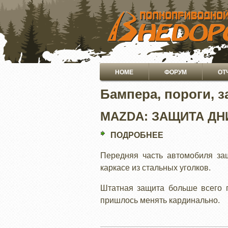
ПЕРЕЙТИ
К
ОСНОВНОМУ
СОДЕРЖАНИЮ
Основная
HOME
ФОРУМ
ОТ
навигация
Бампера, пороги, 
MAZDA: ЗАЩИТА Д
ПОДРОБНЕЕ
О
MAZDA:
Передняя часть автомобиля за
ЗАЩИТА
каркасе из стальных уголков.
ДНИЩА
Штатная защита больше всего 
пришлось менять кардинально.