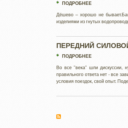
ПОДРОБНЕЕ
О
SUZUKI
Дёшево – хорошо не бывает.Бам
JIMNY,
изделиями из гнутых водопроводн
ПЕРЕДНИЙ
СИЛОВОЙ
БАМПЕР.
ПЕРЕДНИЙ СИЛОВОЙ
ПОДРОБНЕЕ
О
ПЕРЕДНИЙ
Во все "века" шли дискуссии, 
СИЛОВОЙ
правильного ответа нет - все за
БАМПЕР
условия поездок, свой опыт. Под
TLC105
Нумерация
страниц