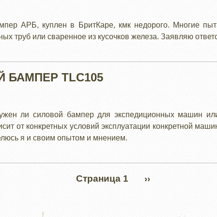
пер АРБ, куплен в БритКаре, кмк недорого. Многие пыт
ых труб или сваренное из кусочков железа. Заявляю ответ
 БАМПЕР TLC105
нужен ли силовой бампер для экспедиционных машин или
висит от конкретных условий эксплуатации конкретной маши
елюсь я и своим опытом и мнением.
Страница 1
СЛЕДУЮЩАЯ
››
СТРАНИЦА