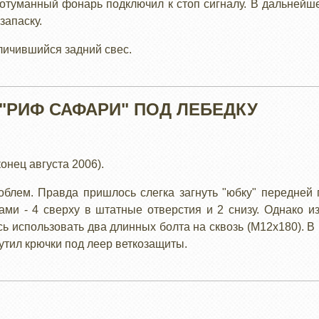
вотуманный фонарь подключил к стоп сигналу. В дальнейш
запаску.
личившийся задний свес.
"РИФ САФАРИ" ПОД ЛЕБЕДКУ
онец августа 2006).
блем. Правда пришлось слегка загнуть "юбку" передней 
ми - 4 сверху в штатные отверстия и 2 снизу. Однако из
ь использовать два длинных болта на сквозь (М12х180). В
утил крючки под леер веткозащиты.