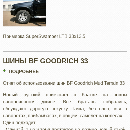
Примерка SuperSwamper LTB 33х13.5
ШИНЫ BF GOODRICH 33
ПОДРОБНЕЕ
О
ШИНЫ
Отчет об использовании шин BF Goodrich Mud Terrain 33
BF
GOODRICH
Новый русский приезжает к братве на новом
33
навороченном джипе. Все братаны собрались,
обсуждают дорогую покупку. Тачка, без слов, вся в
наворотах, прибамбасах, в общем, самолет на колесах.
Один подходит:
- Слушай, а че у тебя протектор на резине новый какой-