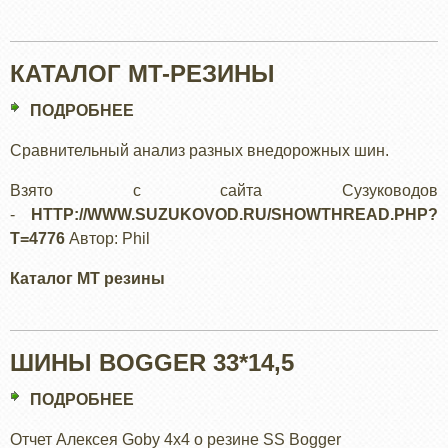
КАТАЛОГ MT-РЕЗИНЫ
ПОДРОБНЕЕ
О
КАТАЛОГ
Сравнительный анализ разных внедорожных шин.
MT-
РЕЗИНЫ
Взято с сайта Сузуководов
-
HTTP://WWW.SUZUKOVOD.RU/SHOWTHREAD.PHP?
T=4776
Автор: Phil
Каталог МТ резины
ШИНЫ BOGGER 33*14,5
ПОДРОБНЕЕ
О
ШИНЫ
Отчет Алексея Goby 4x4 о резине SS Bogger
BOGGER