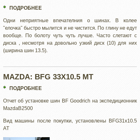
ПОДРОБНЕЕ
О
MAXXIS
Одни неприятные впечателния о шинах. В колее
MUDZILLA
"елочка" быстро мылится и не чистится. По глину не едут
35X13.5
вообще. По болоту чуть чуть лучше. Часто слетают с
диска , несмотря на довольно узкий диск (10) для них
(ширина шин 13.5).
MAZDA: BFG 33X10.5 MT
ПОДРОБНЕЕ
О
MAZDA:
Отчет об установке шин BF Goodrich на экспедиционник
BFG
MazdaB2500
33X10.5
MT
Вид машины после покупки, установлены BFG31х10.5
AT