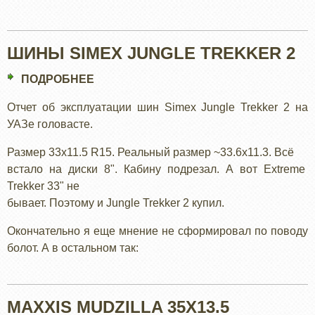
33*14,5
ШИНЫ SIMEX JUNGLE TREKKER 2
ПОДРОБНЕЕ
О
ШИНЫ
Отчет об эксплуатации шин Simex Jungle Trekker 2 на
SIMEX
УАЗе головасте.
JUNGLE
TREKKER
Размер 33x11.5 R15. Реальный размер ~33.6х11.3. Всё
2
встало на диски 8". Кабину подрезал. А вот Extreme
Trekker 33" не
бывает. Поэтому и Jungle Trekker 2 купил.
Окончательно я еще мнение не сформировал по поводу
болот. А в остальном так:
MAXXIS MUDZILLA 35X13.5