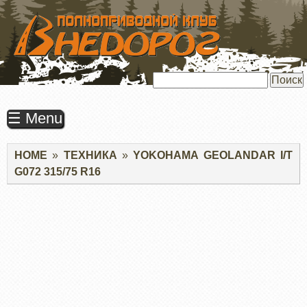
ПЕРЕЙТИ
К
ОСНОВНОМУ
СОДЕРЖАНИЮ
Поиск
☰ Menu
Строка
HOME
ТЕХНИКА
YOKOHAMA GEOLANDAR I/T
навигации
G072 315/75 R16