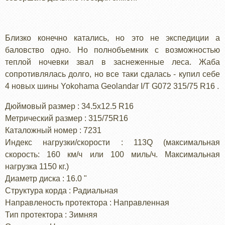
Близко конечно катались, но это не экспедиции а
баловство одно. Но полнобъемник с возможностью
теплой ночевки звал в заснеженные леса. Жаба
сопротивлялась долго, но все таки сдалась - купил себе
4 новых шины Yokohama Geolandar I/T G072 315/75 R16 .
Дюймовый размер : 34.5x12.5 R16
Метрический размер : 315/75R16
Каталожный номер : 7231
Индекс нагрузки/скорости : 113Q (максимальная
скорость: 160 км/ч или 100 миль/ч. Максимальная
нагрузка 1150 кг.)
Диаметр диска : 16.0 "
Структура корда : Радиальная
Направленость протектора : Направленная
Тип протектора : Зимняя