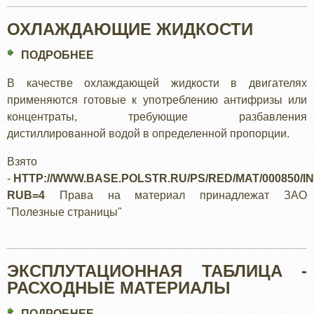
ОХЛАЖДАЮЩИЕ ЖИДКОСТИ
ПОДРОБНЕЕ
О
ОХЛАЖДАЮЩИЕ
В качестве охлаждающей жидкости в двигателях
ЖИДКОСТИ
применяются готовые к употреблению антифризы или
концентраты, требующие разбавления
дистиллированной водой в определенной пропорции.
Взято
-
HTTP://WWW.BASE.POLSTR.RU/PS/RED/MAT/000850/I
RUB=4
Права на материал принадлежат ЗАО
"Полезные страницы"
ЭКСПЛУТАЦИОННАЯ ТАБЛИЦА -
РАСХОДНЫЕ МАТЕРИАЛЫ
ПОДРОБНЕЕ
О