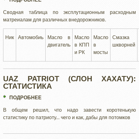
ЭКСПЛУТАЦИОННАЯ
Сводная таблица по эксплутационным расходным
ТАБЛИЦА
матреиалам для различных внедорожников.
-
РАСХОДНЫЕ
МАТЕРИАЛЫ
Ник
Автомобиь
Масло в
Масло
Масло
Смазка
двигатель
в КПП
в
шкворней
и РК
мосты
UAZ PATRIOT (СЛОН ХАХАТУ):
СТАТИСТИКА
ПОДРОБНЕЕ
О
UAZ
В общем решил, что надо завести коротенькую
PATRIOT
статистику по патриоту... чего и как, дабы для потомков
(СЛОН
ХАХАТУ):
СТАТИСТИКА