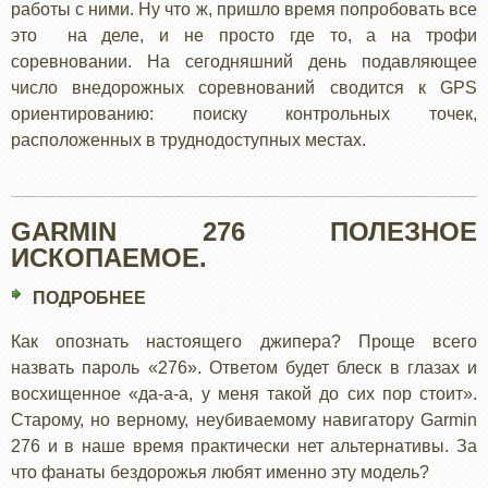
работы с ними. Ну что ж, пришло время попробовать все
НОУТБУКИ
это на деле, и не просто где то, а на трофи
И
соревновании. На сегодняшний день подавляющее
ПРОГРАММЫ
число внедорожных соревнований сводится к GPS
ориентированию: поиску контрольных точек,
расположенных в труднодоступных местах.
GARMIN 276 ПОЛЕЗНОЕ
ИСКОПАЕМОЕ.
ПОДРОБНЕЕ
О
GARMIN
Как опознать настоящего джипера? Проще всего
276
назвать пароль «276». Ответом будет блеск в глазах и
ПОЛЕЗНОЕ
восхищенное «да-а-а, у меня такой до сих пор стоит».
ИСКОПАЕМОЕ.
Старому, но верному, неубиваемому навигатору Garmin
276 и в наше время практически нет альтернативы. За
что фанаты бездорожья любят именно эту модель?