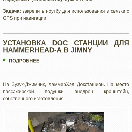
И
УСТАНОВКА
Задача:
закрепить ноутбу для использования в связке с
НОУТБУКА
GPS при навигации
В
УАЗЕ.
УСТАНОВКА DOC СТАНЦИИ ДЛЯ
HAMMERHEAD-А В JIMNY
ПОДРОБНЕЕ
О
УСТАНОВКА
DOC
СТАНЦИИ
На Зузук-Джимник, ХаммерХэд Доксташион. На место
ДЛЯ
пассажирской подушки внедрён кронштейн,
HAMMERHEAD-
собственного изготовления
А
В
JIMNY