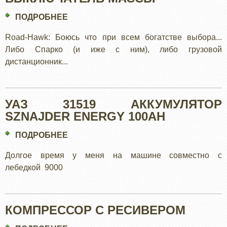
ПОДРОБНЕЕ
О
ВЫКЛЮЧАТЕЛЬ
Road-Hawk: Боюсь что при всем богатстве выбора...
МАССЫ
Либо Спарко (и иже с ним), либо грузовой
дистанционник...
УАЗ 31519 АККУМУЛЯТОР
SZNAJDER ENERGY 100AH
ПОДРОБНЕЕ
О
УАЗ
Долгое время у меня на машине совместно с
31519
лебедкой 9000
АККУМУЛЯТОР
SZNAJDER
ENERGY
КОМПРЕССОР С РЕСИВЕРОМ
100AH