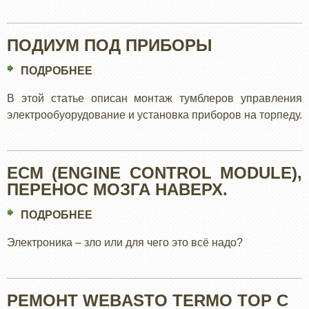
ПОДИУМ ПОД ПРИБОРЫ
ПОДРОБНЕЕ
О
ПОДИУМ
В этой статье описан монтаж тумблеров управления
ПОД
электрообуорудование и установка приборов на торпеду.
ПРИБОРЫ
ECM (ENGINE CONTROL MODULE),
ПЕРЕНОС МОЗГА НАВЕРХ.
ПОДРОБНЕЕ
О
ECM
Электроника – зло или для чего это всё надо?
(ENGINE
CONTROL
MODULE),
РЕМОНТ WEBASTO TERMO TOP C
ПЕРЕНОС