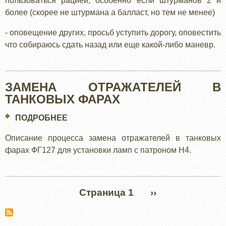
пользоваться рацией, особенно если штурманов 2 и
более (скорее не штурмана а балласт, но тем не менее)
- оповещение других, просьб уступить дорогу, оповестить
что собираюсь сдать назад или еще какой-либо маневр.
ЗАМЕНА ОТРАЖАТЕЛЕЙ В
ТАНКОВЫХ ФАРАХ
ПОДРОБНЕЕ
О
ЗАМЕНА
Описание процесса замена отражателей в танковых
ОТРАЖАТЕЛЕЙ
фарах ФГ127 для установки ламп с патроном H4.
В
ТАНКОВЫХ
ФАРАХ
Нумерация
Страница 1
СЛЕДУЮЩАЯ
››
страниц
СТРАНИЦА