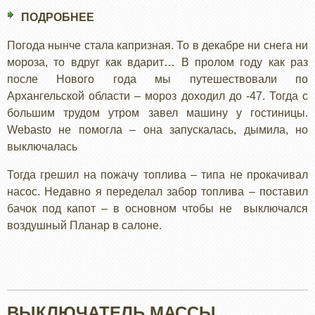
МОЗГА
ПОДРОБНЕЕ
О
НАВЕРХ.
РЕМОНТ
Погода нынче стала капризная. То в декабре ни снега ни
WEBASTO
мороза, то вдруг как вдарит… В пролом году как раз
TERMO
после Нового года мы путешествовали по
TOP
Архангельской области – мороз доходил до -47. Тогда с
C
большим трудом утром завел машину у гостиницы.
Webasto не помогла – она запускалась, дымила, но
выключалась
Тогда грешил на пожачу топлива – типа не прокачивал
насос. Недавно я переделал забор топлива – поставил
бачок под капот – в основном чтобы не выключался
воздушный Планар в салоне.
ВЫКЛЮЧАТЕЛЬ МАССЫ