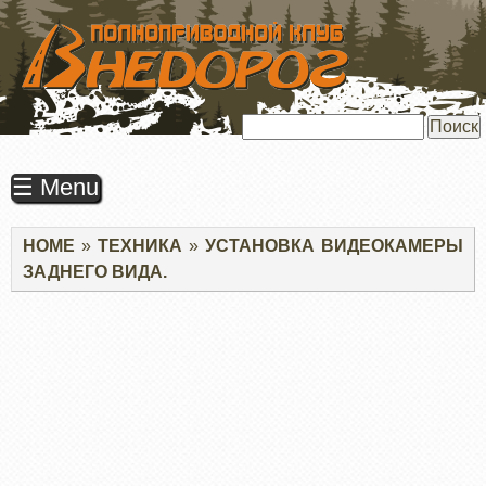
ПЕРЕЙТИ
К
ОСНОВНОМУ
СОДЕРЖАНИЮ
Поиск
☰ Menu
Строка
HOME
ТЕХНИКА
УСТАНОВКА ВИДЕОКАМЕРЫ
навигации
ЗАДНЕГО ВИДА.