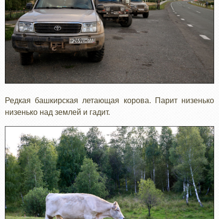
Редкая башкирская летающая корова. Парит низенько
низенько над землей и гадит.