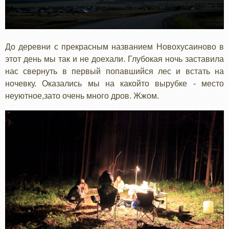
До деревни с прекрасным названием Новохусаиново в
этот день мы так и не доехали. Глубокая ночь заставила
нас свернуть в первый попавшийся лес и встать на
ночевку. Оказались мы на какойто вырубке - место
неуютное,зато очень много дров. Жжом.