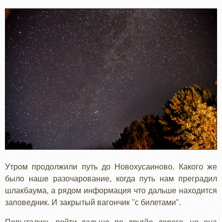
Утром продолжили путь до Новохусаиново. Какого же
было наше разочарование, когда путь нам преградил
шлакбаума, а рядом информация что дальше находится
заповедник. И закрытый вагончик "с билетами".