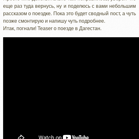
еще раз туда вернусь, ну и поделюсь с вами небольшим
рассказом о поездке. Пока это будет сводный пост, а чуть
позже смонтирую и напишу чуть подробнее.
Итак, погнали! Teaser о поезде в Дагестан.