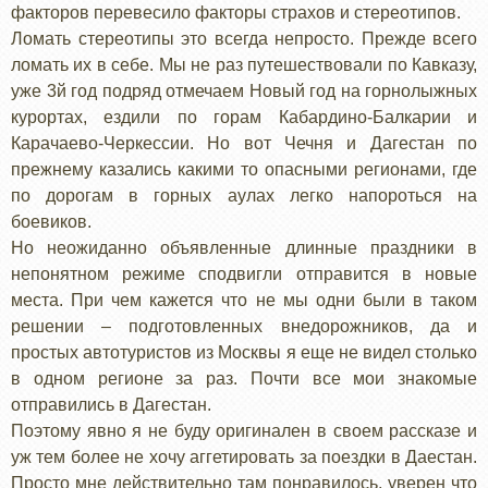
факторов перевесило факторы страхов и стереотипов.
Ломать стереотипы это всегда непросто. Прежде всего
ломать их в себе. Мы не раз путешествовали по Кавказу,
уже 3й год подряд отмечаем Новый год на горнолыжных
курортах, ездили по горам Кабардино-Балкарии и
Карачаево-Черкессии. Но вот Чечня и Дагестан по
прежнему казались какими то опасными регионами, где
по дорогам в горных аулах легко напороться на
боевиков.
Но неожиданно объявленные длинные праздники в
непонятном режиме сподвигли отправится в новые
места. При чем кажется что не мы одни были в таком
решении – подготовленных внедорожников, да и
простых автотуристов из Москвы я еще не видел столько
в одном регионе за раз. Почти все мои знакомые
отправились в Дагестан.
Поэтому явно я не буду оригинален в своем рассказе и
уж тем более не хочу аггетировать за поездки в Даестан.
Просто мне действительно там понравилось, уверен что