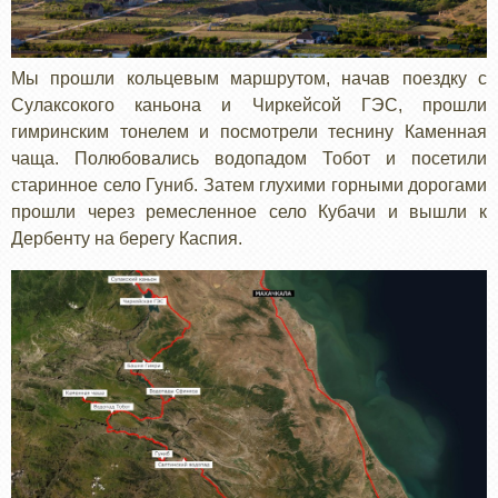
Мы прошли кольцевым маршрутом, начав поездку с
Сулаксокого каньона и Чиркейсой ГЭС, прошли
гимринским тонелем и посмотрели теснину Каменная
чаща. Полюбовались водопадом Тобот и посетили
старинное село Гуниб. Затем глухими горными дорогами
прошли через ремесленное село Кубачи и вышли к
Дербенту на берегу Каспия.