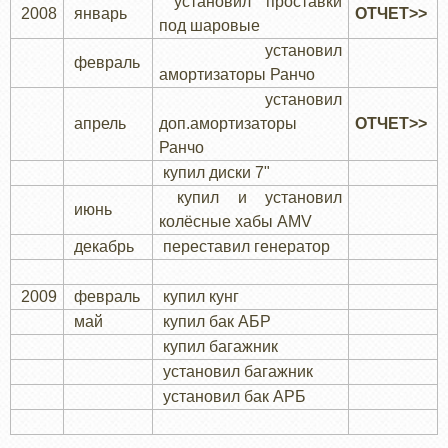
установил проставки
2008
январь
ОТЧЕТ>>
под шаровые
установил
февраль
амортизаторы Ранчо
установил
апрель
доп.амортизаторы
ОТЧЕТ>>
Ранчо
купил диски 7"
купил и установил
июнь
колёсные хабы АМV
декабрь
переставил генератор
2009
февраль
купил кунг
май
купил бак АБР
купил багажник
установил багажник
установил бак АРБ