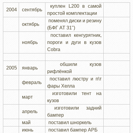
куплен L200 в самой
2004
сентябрь
простой комплектации
поменял диски и резину
октябрь
(БФГ АТ 31")
поставил кенгурятник,
ноябрь
пороги и дуги в кузов
Cobra
обшили кузов
2005
январь
рифлёнкой
поставил люстру и п\т
февраль
фары Хелла
изготовили тент на
март
кузов
изготовили задний
апрель
бампер
май
поставил шноркель
июнь
поставил бампер АРБ