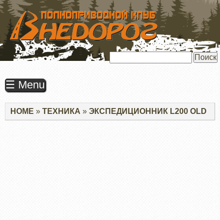
ПЕРЕЙТИ
К
ОСНОВНОМУ
СОДЕРЖАНИЮ
Поиск
☰ Menu
Строка
HOME
ТЕХНИКА
ЭКСПЕДИЦИОННИК L200 OLD
навигации