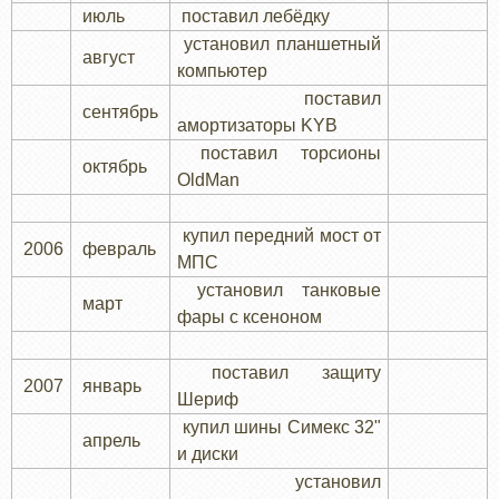
июль
поставил лебёдку
установил планшетный
август
компьютер
поставил
сентябрь
амортизаторы KYB
поставил торсионы
октябрь
OldMan
купил передний мост от
2006
февраль
МПС
установил танковые
март
фары с ксеноном
поставил защиту
2007
январь
Шериф
купил шины Симекс 32"
апрель
и диски
установил