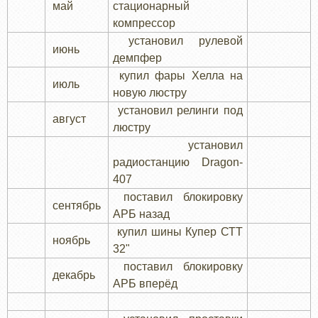
май
стационарный
компрессор
установил рулевой
июнь
демпфер
купил фары Хелла на
июль
новую люстру
установил релинги под
август
люстру
установил
радиостанцию Dragon-
407
поставил блокировку
сентябрь
АРБ назад
купил шины Купер СТТ
ноябрь
32"
поставил блокировку
декабрь
АРБ вперёд