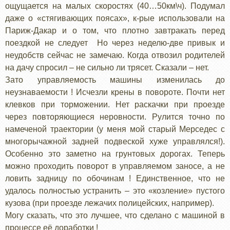
ощущается на малых скоростях (40…50км\ч). Подумал
даже о «стягивающих поясах», к-рые использовали на
Париж-Дакар и о том, что плотно завтракать перед
поездкой не следует Но через неделю-две привык и
неудобств сейчас не замечаю. Когда отвозил родителей
на дачу спросил – не сильно ли трясет. Сказали – нет.
Зато управляемость машины изменилась до
неузнаваемости ! Исчезли крены в повороте. Почти нет
клевков при торможении. Нет раскачки при проезде
через повторяющиеся неровности. Рулится точно по
намеченой траектории (у меня мой старый Мерседес с
многорычажной задней подвеской хуже управлялся!).
Особенно это заметно на грунтовых дорогах. Теперь
можно проходить поворот в управляемом заносе, а не
ловить задницу по обочинам ! Единственное, что не
удалось полностью устранить – это «козление» пустого
кузова (при проезде лежачих полицейских, например).
Могу сказать, что это лучшее, что сделано с машиной в
процессе её доработки !