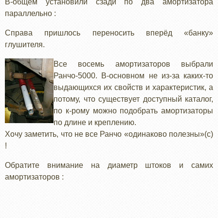
В-общем установили сзади по два амортизатора
параллельно :
Справа пришлось переносить вперёд «банку»
глушителя.
Все восемь амортизаторов выбрали
Ранчо-5000. В-основном не из-за каких-то
выдающихся их свойств и характеристик, а
потому, что существует доступный каталог,
по к-рому можно подобрать амортизаторы
по длине и креплению.
Хочу заметить, что не все Ранчо «одинаково полезны»(с)
!
Обратите внимание на диаметр штоков и самих
амортизаторов :