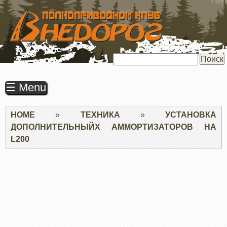
ПЕРЕЙТИ
К
ОСНОВНОМУ
СОДЕРЖАНИЮ
Поиск
☰ Menu
Строка
HOME
ТЕХНИКА
УСТАНОВКА
навигации
ДОПОЛНИТЕЛЬНЫЙХ АММОРТИЗАТОРОВ НА
L200