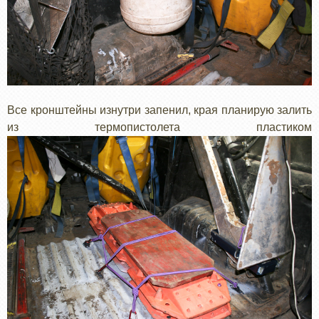
Все кронштейны изнутри запенил, края планирую залить
из термопистолета пластиком