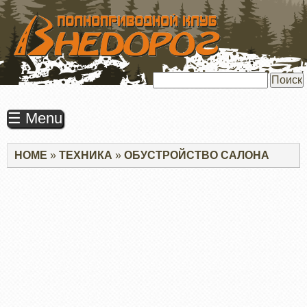
ПЕРЕЙТИ
К
ОСНОВНОМУ
СОДЕРЖАНИЮ
Поиск
☰ Menu
Строка
HOME
ТЕХНИКА
ОБУСТРОЙСТВО САЛОНА
навигации