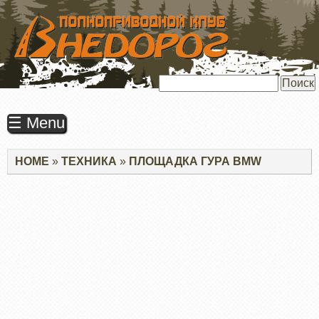
ПЕРЕЙТИ
К
ОСНОВНОМУ
СОДЕРЖАНИЮ
Поиск
☰ Menu
Строка
HOME
ТЕХНИКА
ПЛОЩАДКА ГУРА BMW
навигации