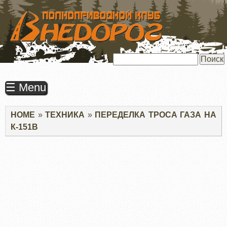
ПЕРЕЙТИ
К
ОСНОВНОМУ
СОДЕРЖАНИЮ
Поиск
☰ Menu
Строка
HOME
ТЕХНИКА
ПЕРЕДЕЛКА ТРОСА ГАЗА НА
навигации
К-151В