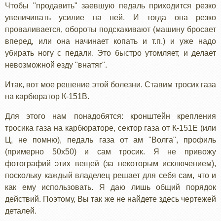
Чтобы "продавить" заевшую педаль приходится резко
увеличивать усилие на ней. И тогда она резко
проваливается, обороты подскакивают (машину бросает
вперед, или она начинает копать и т.п.) и уже надо
убирать ногу с педали. Это быстро утомляет, и делает
невозможной езду "внатяг".
Итак, вот мое решение этой болезни. Ставим тросик газа
на карбюратор К-151В.
Для этого нам понадобятся: кронштейн крепления
тросика газа на карбюраторе, сектор газа от К-151Е (или
Ц, не помню), педаль газа от ам "Волга", профиль
(примерно 50х50) и сам тросик. Я не привожу
фотографий этих вещей (за некоторым исключением),
поскольку каждый владелец решает для себя сам, что и
как ему использовать. Я даю лишь общий порядок
действий. Поэтому, Вы так же не найдете здесь чертежей
деталей.