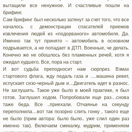
вытащили все ненужное. И счастливые пошли на
брифинг.
Сам брифинг был несколько затянут за счет того, что все
началось с демонстрации спасателей приемов
извлечения людей из «подорваного» автомобиля. Да.
Именно так тут принято – автомобиль в основном
подрывается, а не попадает в ДТП. Военные, че делать.
Конечно же не обошлось без пламенных речей, хотя я
ожидал худшего. Все, пора на старт.
И вот судьба преподносит нам сюрприз. Взмах
стартового флага, жду педаль газа и ….машина ревет,
испускает сизо-черный дым и…Двигатель идет в разнос.
Не заглушить. Такое уже было в моей практике, я был
готов. Заглушил ходом. Попробовали еще раз…снова
таже беда. Все ..приехали. Отчаянье на секунду
переполнила…вот так позорно слить гонку , такого еще
не было (прим автора: было было.. уже слил один раз
именно так). Включаем смекалку, мудрим, применяем