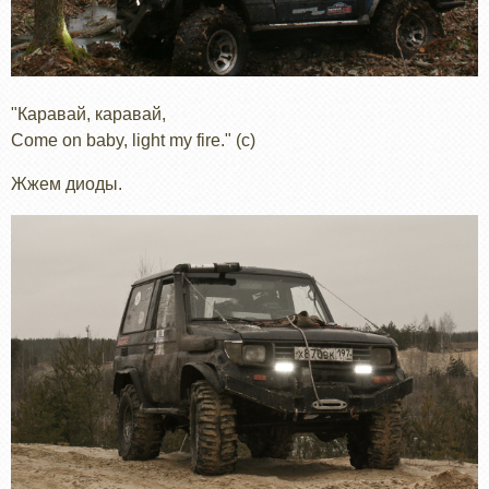
"Каравай, каравай,
Come on baby, light my fire." (с)
Жжем диоды.