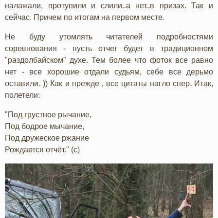
налажали, протупили и слили..а нет..в призах. Так и
сейчас. Причем по итогам на первом месте.
Не буду утомлять читателей подробностями
соревнования - пусть отчет будет в традиционном
"раздолбайском" духе. Тем более что фоток все равно
нет - все хорошие отдали судьям, себе все дерьмо
оставили. )) Как и прежде , все цитаты нагло спер. Итак,
полетели:
"Под гpустное pычание,
Под бодpое мычание,
Под дpужеское pжание
Рождается отчёт." (с)