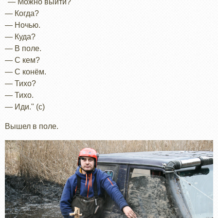
"— Можно выйти?
— Когда?
— Ночью.
— Куда?
— В поле.
— С кем?
— С конём.
— Тихо?
— Тихо.
— Иди." (с)
Вышел в поле.