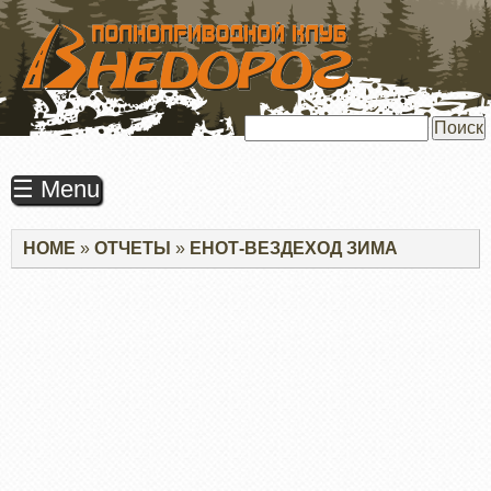
ПЕРЕЙТИ
К
ОСНОВНОМУ
СОДЕРЖАНИЮ
Поиск
☰ Menu
Строка
HOME
ОТЧЕТЫ
ЕНОТ-ВЕЗДЕХОД ЗИМА
навигации