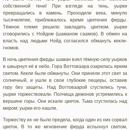
собственной тени! При взгляде на тень, уырки
превращались в камень. Проходили века, минуло
тысячелетие, приближалось время цветения ферды.
Тёмное племя решило завладеть цветком. уырки
сговорились с Нойдом (шаманом саамов). В обмен на
власть над людьми Нойд согласился обмануть кекли-
гномов.
В ночь цветения ферды шаман взял тёмную силу уырков
и швырнул её в небо. Гора Воттоваара озарилась ярким
светом. Кекли были обмануты. Они приняли этот свет за
солнечный, и ушли в свои глубокие пещеры, оставив
гору без защиты. Над Воттоваарой сгустились тучи,
уырки торжествовали. Полчища демонов устремились к
вершине горы. Они искали цветок. Тьма сгустилась над
миром: уырки его нашли.
Торжеству их не было предела, когда один из них сорвал
цветок. В то же мгновение ферда вспыхнул светом,