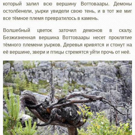
который залил всю вершину Воттоваары. Демоны
остолбенели, уырки увидели свою тень, и в тот же миг
все тёмное племя превратилось в камень.
Волшебный цветок заточил демонов в скалу.
Безжизненная вершина Воттоваары несет проклятие
тёмного племени уырков. Деревья кривятся и стонут на
её вершине, звери и птицы стремятся уйти прочь от неё.