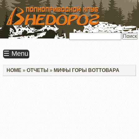
ПЕРЕЙТИ
К
ОСНОВНОМУ
СОДЕРЖАНИЮ
Поиск
☰ Menu
Строка
HOME
ОТЧЕТЫ
МИФЫ ГОРЫ ВОТТОВАРА
навигации