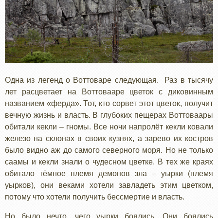
Одна из легенд о Воттоваре следующая. Раз в тысячу
лет расцветает на Воттовааре цветок с диковинным
названием «ферда». Тот, кто сорвет этот цветок, получит
вечную жизнь и власть. В глубоких пещерах Воттоваары
обитали кекли – гномы. Все ночи напролёт кекли ковали
железо на склонах в своих кузнях, а зарево их костров
было видно аж до самого северного моря. Но не только
саамы и кекли знали о чудесном цветке. В тех же краях
обитало тёмное племя демонов зла – уырки (племя
уырков), они веками хотели завладеть этим цветком,
потому что хотели получить бессмертие и власть.
Но было нечто, чего уырки боялись. Они боялись