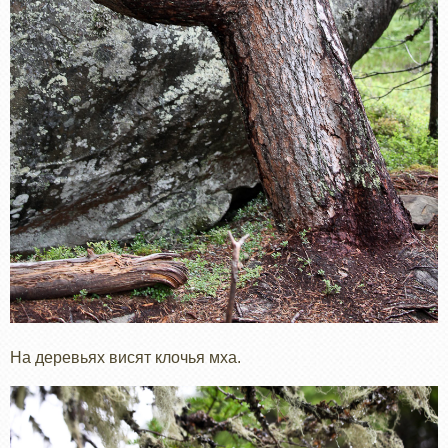
На деревьях висят клочья мха.