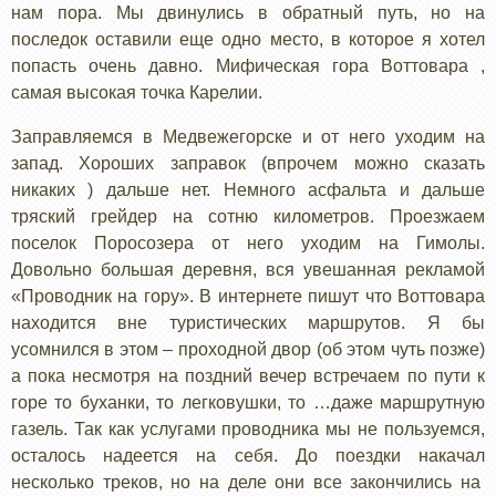
нам пора. Мы двинулись в обратный путь, но на
последок оставили еще одно место, в которое я хотел
попасть очень давно. Мифическая гора Воттовара ,
самая высокая точка Карелии.
Заправляемся в Медвежегорске и от него уходим на
запад. Хороших заправок (впрочем можно сказать
никаких ) дальше нет. Немного асфальта и дальше
тряский грейдер на сотню километров. Проезжаем
поселок Поросозера от него уходим на Гимолы.
Довольно большая деревня, вся увешанная рекламой
«Проводник на гору». В интернете пишут что Воттовара
находится вне туристических маршрутов. Я бы
усомнился в этом – проходной двор (об этом чуть позже)
а пока несмотря на поздний вечер встречаем по пути к
горе то буханки, то легковушки, то …даже маршрутную
газель. Так как услугами проводника мы не пользуемся,
осталось надеется на себя. До поездки накачал
несколько треков, но на деле они все закончились на