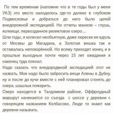
По тем временам (напомню что в те годы был у меня
УАЗ) это место находилось где-то далеко в глубоком
Подмосковье и добраться до него было целой
внедорожной экспедицией. Но отчеты манили – глушь,
колеищи, первозданное реликтовое озеро…
Шли годы, я колесил необъятную, даже пересек ее вдоль
от Москвы до Магадана, а Золотая вешка так и
оставалась непокорённой. Но всему приходит конец и в
прошлые выходные почти через 15 лет ожидания я
наконец туда поехал.
Надо сказать что внедороджной экспедицией этот не
назвать. Мне надо было забросить вещи Алены в Дубну,
ну и после до кучи вместе с ней планировал сгонять до
озера, шашлык пожарить.
Озеро находится в Талдомком районе. Оффроудный
маршрут начинается со съезда с шоссе у деревни с
говорящем названием Колбасово. Люди то знают как
деревни называть.