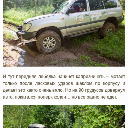
И тут передняя лебедка начинет капризничать – мотает
только после ласковых ударов шаклом по корпусу и
делает это както очень вяло. Но на 90 грудусов довернул
авто, покатался поперк колеи… но все равно не едет.