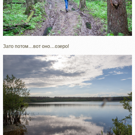
Зато потом…вот оно…озеро!