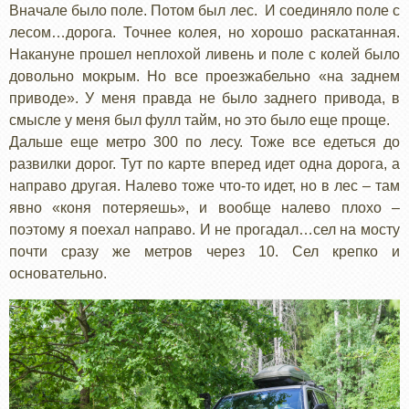
Вначале было поле. Потом был лес. И соединяло поле с
лесом…дорога. Точнее колея, но хорошо раскатанная.
Накануне прошел неплохой ливень и поле с колей было
довольно мокрым. Но все проезжабельно «на заднем
приводе». У меня правда не было заднего привода, в
смысле у меня был фулл тайм, но это было еще проще.
Дальше еще метро 300 по лесу. Тоже все едеться до
развилки дорог. Тут по карте вперед идет одна дорога, а
направо другая. Налево тоже что-то идет, но в лес – там
явно «коня потеряешь», и вообще налево плохо –
поэтому я поехал направо. И не прогадал…сел на мосту
почти сразу же метров через 10. Сел крепко и
основательно.