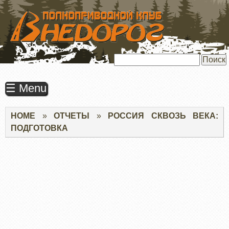
ПЕРЕЙТИ
К
ОСНОВНОМУ
СОДЕРЖАНИЮ
Поиск
☰ Menu
Строка
HOME
ОТЧЕТЫ
РОССИЯ СКВОЗЬ ВЕКА:
навигации
ПОДГОТОВКА