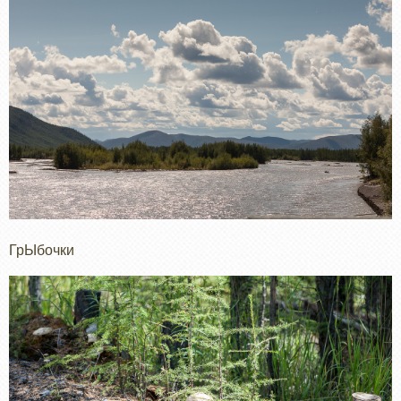
ГрЫбочки