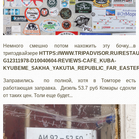
Немного смешно потом нахожить эту бочку....в
трипэдвайзере
HTTPS://WWW.TRIPADVISOR.RU/RESTA
G12311978-D10040604-REVIEWS-CAFE_KUBA-
KYUBEME_SAKHA_YAKUTIA_REPUBLIC_FAR_EASTER
Заправились по полной, хотя в Томторе есть
работающая заправка. Дизель 53.7 руб Комары сдохли
от таких цен. Толи еще будет...