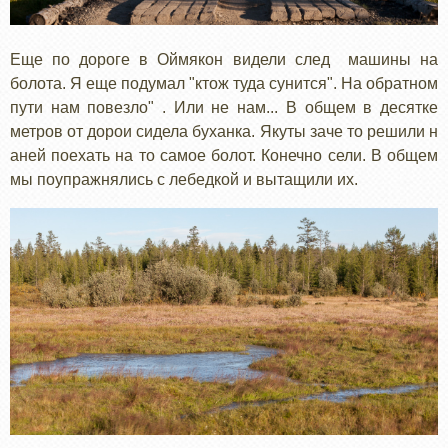
Еще по дороге в Оймякон видели след машины на
болота. Я еще подумал "ктож туда сунится". На обратном
пути нам повезло" . Или не нам... В общем в десятке
метров от дорои сидела буханка. Якуты заче то решили н
аней поехать на то самое болот. Конечно сели. В общем
мы поупражнялись с лебедкой и вытащили их.