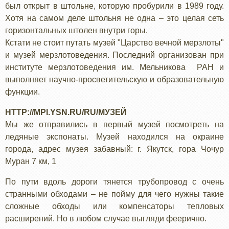
был открыт в штольне, которую пробурили в 1989 году.
Хотя на самом деле штольня не одна – это целая сеть
горизонтальных штолен внутри горы.
Кстати не стоит путать музей "Царство вечной мерзлоты"
и музей мерзлотоведения. Последний организован при
институте мерзлотоведения им. Мельникова РАН и
выполняет научно-просветительскую и образовательную
функции.
HTTP://MPI.YSN.RU/RU/МУЗЕЙ
Мы же отправились в первый музей посмотреть на
ледяные экспонаты. Музей находился на окраине
города, адрес музея забавный: г. Якутск, гора Чочур
Муран 7 км, 1
По пути вдоль дороги тянется трубопровод с очень
странными обходами – не пойму для чего нужны такие
сложные обходы или компенсаторы тепловых
расширений. Но в любом случае выгляди феерично.