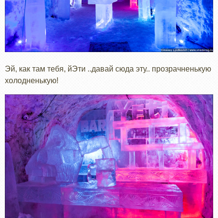
Эй, как там тебя, йЭти ..давай сюда эту.. прозрачненькую
холодненькую!