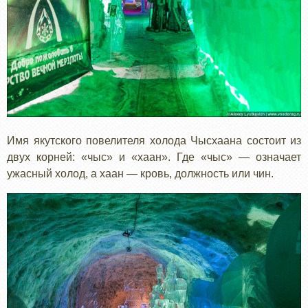
Имя якутского повелителя холода Чысхаана состоит из
двух корней: «чыс» и «хаан». Где «чыс» — означает
ужасный холод, а хаан — кровь, должность или чин.