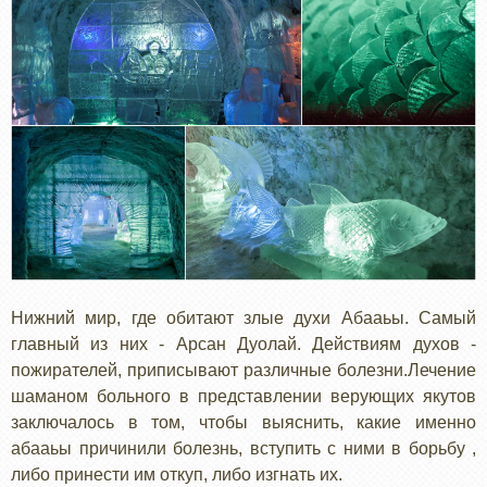
Нижний мир, где обитают злые духи Абааьы. Самый
главный из них - Арсан Дуолай. Действиям духов -
пожирателей, приписывают различные болезни.Лечение
шаманом больного в представлении верующих якутов
заключалось в том, чтобы выяснить, какие именно
абааьы причинили болезнь, вступить с ними в борьбу ,
либо принести им откуп, либо изгнать их.