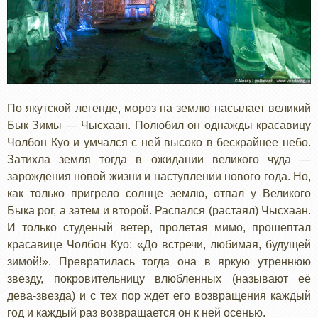
По якутской легенде, мороз на землю насылает великий
Бык Зимы — Чысхаан. Полюбил он однажды красавицу
Чолбон Куо и умчался с ней высоко в бескрайнее небо.
Затихла земля тогда в ожидании великого чуда —
зарождения новой жизни и наступлении нового года. Но,
как только пригрело солнце землю, отпал у Великого
Быка рог, а затем и второй. Распался (растаял) Чысхаан.
И только студеный ветер, пролетая мимо, прошептал
красавице Чолбон Куо: «До встречи, любимая, будущей
зимой!». Превратилась тогда она в яркую утреннюю
звезду, покровительницу влюбленных (называют её
дева-звезда) и с тех пор ждет его возвращения каждый
год и каждый раз возвращается он к ней осенью.