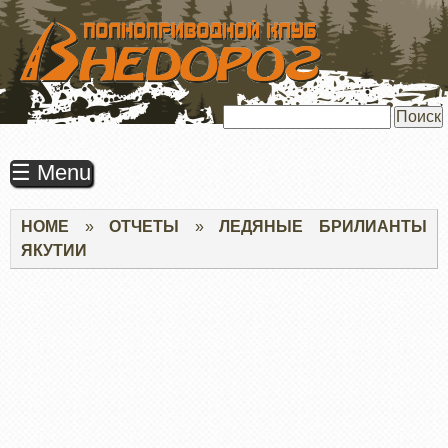
ПЕРЕЙТИ
К
ОСНОВНОМУ
СОДЕРЖАНИЮ
Поиск
☰ Menu
Строка
HOME
ОТЧЕТЫ
ЛЕДЯНЫЕ БРИЛИАНТЫ
навигации
ЯКУТИИ