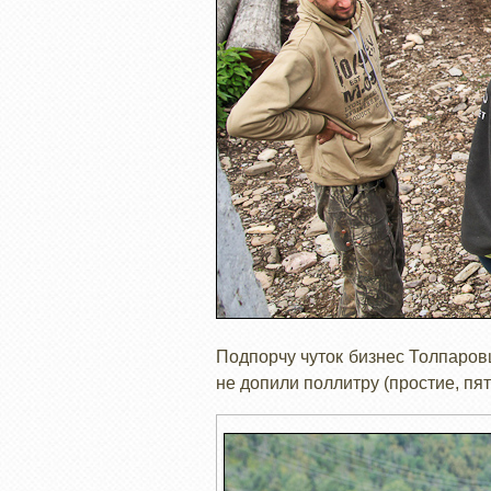
Подпорчу чуток бизнес Толпаровц
не допили поллитру (простие, пят