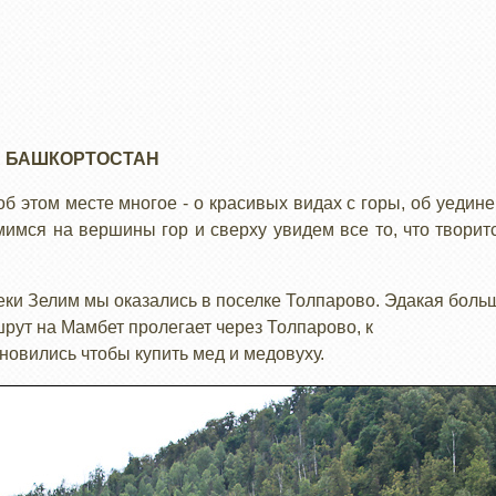
 БАШКОРТОСТАН
б этом месте многое - о красивых видах с горы, об уедине
имся на вершины гор и сверху увидем все то, что творится 
ки Зелим мы оказались в поселке Толпарово. Эдакая боль
рут на Мамбет пролегает через Толпарово, к
новились чтобы купить мед и медовуху.