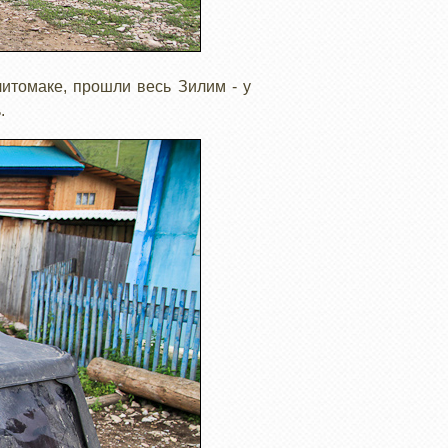
литомаке, прошли весь Зилим - у
ь.