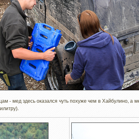
ам - мед здесь оказался чуть похуже чем в Хайбулино, а мед
илитру).