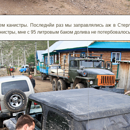
аем канистры. Последнйи раз мы заправлялись аж в Стер
анистры, мне с 95 литровым баком долива не потербовалос