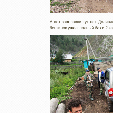
А вот завправки тут нет. Долив
бензинок ушел полный бак и 2 к