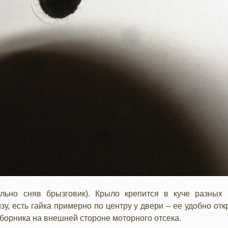
льно сняв брызговик). Крыло крепится в куче разных 
у, есть гайка примерно по центру у двери – ее удобно отк
борника на внешней стороне моторного отсека.