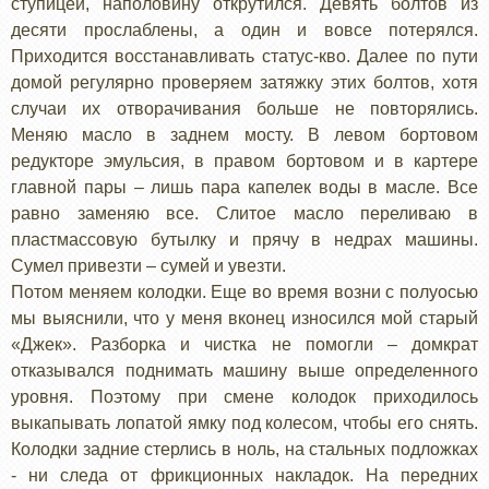
ступицей, наполовину открутился. Девять болтов из
десяти прослаблены, а один и вовсе потерялся.
Приходится восстанавливать статус-кво. Далее по пути
домой регулярно проверяем затяжку этих болтов, хотя
случаи их отворачивания больше не повторялись.
Меняю масло в заднем мосту. В левом бортовом
редукторе эмульсия, в правом бортовом и в картере
главной пары – лишь пара капелек воды в масле. Все
равно заменяю все. Слитое масло переливаю в
пластмассовую бутылку и прячу в недрах машины.
Сумел привезти – сумей и увезти.
Потом меняем колодки. Еще во время возни с полуосью
мы выяснили, что у меня вконец износился мой старый
«Джек». Разборка и чистка не помогли – домкрат
отказывался поднимать машину выше определенного
уровня. Поэтому при смене колодок приходилось
выкапывать лопатой ямку под колесом, чтобы его снять.
Колодки задние стерлись в ноль, на стальных подложках
- ни следа от фрикционных накладок. На передних