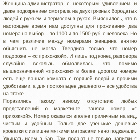
Женщина-администратор с некоторым удивлением и
даже подозрением смотрела на двух грязных бородатых
людей с ружьем и термосом в руках. Выяснилось, что в
настоящее время нам доступны для проживания два
номера на выбор – по 1100 и по 1500 руб. с человека. Но
в чем различие между номерами женщина внятно
объяснить не могла. Твердила только, что номер
подороже – «с прихожкой». И лишь под конец разговора
случайно вскользь обмолвилась, что помимо
вышеозначенной «прихожки» в более дорогом номере
есть еще ванная комната с горячей водой и прочими
удобствами, а для постояльцев дешевого – все удобства
на этаже.
Поразились такому явному отсутствию любых
представлений о маркетинге, заняли номер «с
прихожкой». Номер оказался вполне приличным на вид,
чистым и удобным. Только две узенькие дешевые
кроватки с излишне мягкими матрасами явно подкачали.
Ужинать идем в бар. Там подают не только напитки с