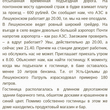
отсыпанная временная подъездная дорога. На
понтонном мосту одинокий страж в будке взимает плату
за проезд – 600 рублей. Он сообщает нам, что АЗС в
Лешуконском работает до 20.00, т.е. мы на нее опоздали.
В Лешуконское ведет ровный широкий грейдер. На
въезде в село виден довольно большой аэропорт. Почти
напротив аэропорта – как раз АЗС. Заезжаем проверить
– а вдруг работает? Увы, действительно до 20.00, а
сейчас уже 21.40. Причем на станции дежурит работник,
но обслужить нас не может. Приглашает приехать утром
к 8.00. Объясняет нам, как найти гостиницу. К моменту,
когда мы подъехали к гостинице, в баке оставалось
менее 10 литров бензина. Т.е. от Усть-Цильмы до
Лешуконского Патруль израсходовал примерно 180
литров.
Гостиница располагалась в длинном двухэтажном
здании барачного типа, обшитом досками и крашенном в
синий цвет. Помимо собственно гостиницы в этом же
доме находились продуктовый магазин и бар.