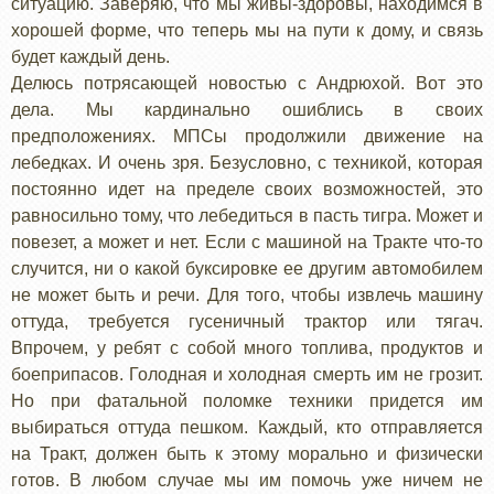
ситуацию. Заверяю, что мы живы-здоровы, находимся в
хорошей форме, что теперь мы на пути к дому, и связь
будет каждый день.
Делюсь потрясающей новостью с Андрюхой. Вот это
дела. Мы кардинально ошиблись в своих
предположениях. МПСы продолжили движение на
лебедках. И очень зря. Безусловно, с техникой, которая
постоянно идет на пределе своих возможностей, это
равносильно тому, что лебедиться в пасть тигра. Может и
повезет, а может и нет. Если с машиной на Тракте что-то
случится, ни о какой буксировке ее другим автомобилем
не может быть и речи. Для того, чтобы извлечь машину
оттуда, требуется гусеничный трактор или тягач.
Впрочем, у ребят с собой много топлива, продуктов и
боеприпасов. Голодная и холодная смерть им не грозит.
Но при фатальной поломке техники придется им
выбираться оттуда пешком. Каждый, кто отправляется
на Тракт, должен быть к этому морально и физически
готов. В любом случае мы им помочь уже ничем не