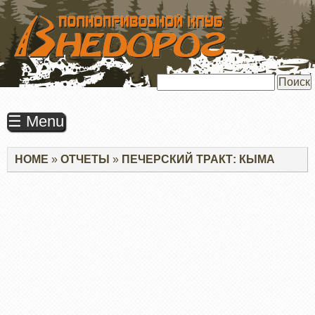
ПЕРЕЙТИ
К
ОСНОВНОМУ
СОДЕРЖАНИЮ
Поиск
☰ Menu
Строка
HOME
ОТЧЕТЫ
ПЕЧЕРСКИЙ ТРАКТ: КЫМА
навигации