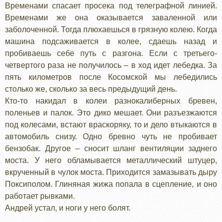
Временами спасает просека под телеграфной линией.
Временами же она оказывается заваленной или
заболоченной. Тогда плюхаешься в грязную колею. Когда
машина подсаживается в колее, сдаешь назад и
пробиваешь себе путь с разгона. Если с третьего-
четвертого раза не получилось – в ход идет лебедка. За
пять километров после Косомской мы лебедились
столько же, сколько за весь предыдущий день.
Кто-то накидал в колеи разнокалиберных бревен,
поленьев и палок. Это дико мешает. Они разъезжаются
под колесами, встают враскоряку, то и дело втыкаются в
автомобиль снизу. Одно бревно чуть не пробивает
бензобак. Другое – сносит шланг вентиляции заднего
моста. У него обламывается металлический штуцер,
вкрученный в чулок моста. Приходится замазывать дыру
Поксиполом. Глиняная жижа попала в сцепление, и оно
работает рывками.
Андрей устал, и ноги у него болят.