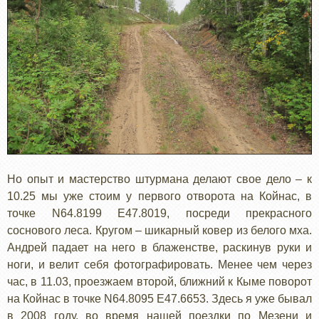
Но опыт и мастерство штурмана делают свое дело – к
10.25 мы уже стоим у первого отворота на Койнас, в
точке N64.8199 E47.8019, посреди прекрасного
соснового леса. Кругом – шикарный ковер из белого мха.
Андрей падает на него в блаженстве, раскинув руки и
ноги, и велит себя фотографировать. Менее чем через
час, в 11.03, проезжаем второй, ближний к Кыме поворот
на Койнас в точке N64.8095 E47.6653. Здесь я уже бывал
в 2008 году, во время нашей поездки по Мезени и