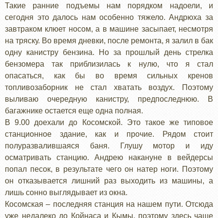
Такие ранние подъемы нам порядком надоели, и
сегодня это далось нам особенно тяжело. Андрюха за
завтраком клюет носом, а в машине засыпает, несмотря
на тряску. Во время дневки, после ремонта, я залил в бак
одну канистру бензина. Но за прошлый день стрелка
бензомера так приблизилась к нулю, что я стал
опасаться, как бы во время сильных кренов
топливозаборник не стал хватать воздух. Поэтому
выливаю очередную канистру, предпоследнюю. В
багажнике остается еще одна полная.
В 9.00 доехали до Косомской. Это такое же типовое
станционное здание, как и прочие. Рядом стоит
полуразвалившаяся баня. Глушу мотор и иду
осматривать станцию. Андрею накануне в вейдерсы
попал песок, в результате чего он натер ноги. Поэтому
он отказывается лишний раз выходить из машины, а
лишь сонно выглядывает из окна.
Косомская – последняя станция на нашем пути. Отсюда
уже недалеко до Койнаса и Кымы, поэтому здесь чаще