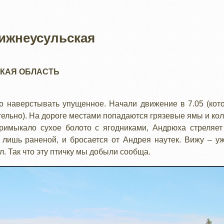
Нижнеусульская
КАЯ ОБЛАСТЬ
о наверстывать упущенное. Начали движение в 7.05 (кот
тельно). На дороге местами попадаются грязевые ямы и ко
примыкало сухое болото с ягодниками, Андрюха стреляет
 лишь раненой, и бросается от Андрея наутек. Вижу – уж
л. Так что эту птичку мы добыли сообща.