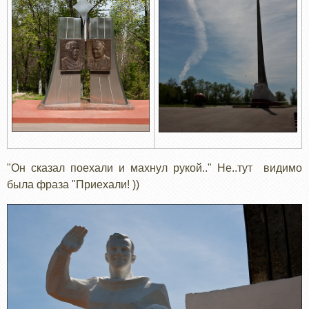
"Он сказал поехали и махнул рукой.." Не..тут видимо
была фраза "Приехали! ))