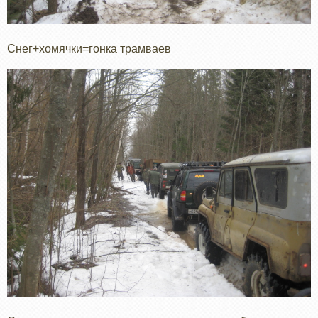
Снег+хомячки=гонка трамваев