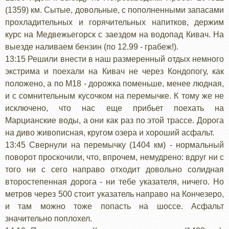
(1359) км. Сытые, довольные, с пополненными запасами
прохладительных и горячительных напитков, держим
курс на Медвежьегорск с заездом на водопад Кивач. На
выезде наливаем бензин (по 12.99 - грабеж!).
13:15 Решили внести в наш размеренный отдых немного
экстрима и поехали на Кивач не через Кондопогу, как
положено, а по М18 - дорожка поменьше, менее людная,
и с сомнительным кусочком на перемычке. К тому же не
исключено, что нас еще прибьет поехать на
Марцианские воды, а они как раз по этой трассе. Дорога
на диво живописная, кругом озера и хороший асфальт.
13:45 Свернули на перемычку (1404 км) - нормальный
поворот проскочили, что, впрочем, немудрено: вдруг ни с
того ни с сего направо отходит довольно солидная
второстепенная дорога - ни тебе указателя, ничего. Но
метров через 500 стоит указатель направо на Кончезеро,
и там можно тоже попасть на шоссе. Асфальт
значительно поплохел.