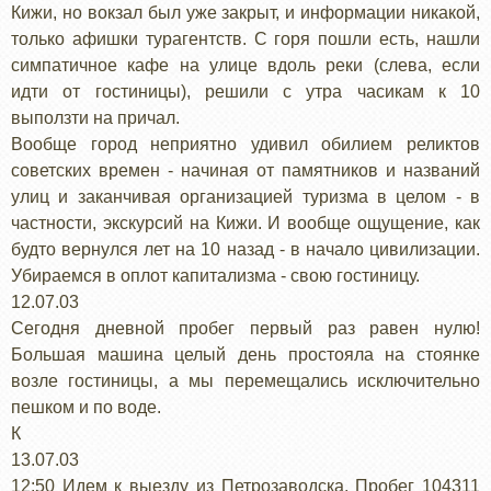
Кижи, но вокзал был уже закрыт, и информации никакой,
только афишки турагентств. С горя пошли есть, нашли
симпатичное кафе на улице вдоль реки (слева, если
идти от гостиницы), решили с утра часикам к 10
выползти на причал.
Вообще город неприятно удивил обилием реликтов
советских времен - начиная от памятников и названий
улиц и заканчивая организацией туризма в целом - в
частности, экскурсий на Кижи. И вообще ощущение, как
будто вернулся лет на 10 назад - в начало цивилизации.
Убираемся в оплот капитализма - свою гостиницу.
12.07.03
Сегодня дневной пробег первый раз равен нулю!
Большая машина целый день простояла на стоянке
возле гостиницы, а мы перемещались исключительно
пешком и по воде.
К
13.07.03
12:50 Идем к выезду из Петрозаводска. Пробег 104311