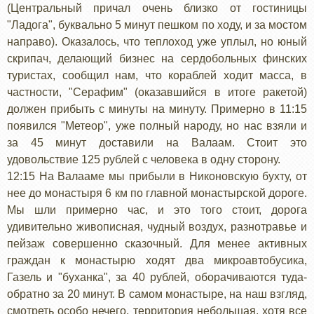
(Центральный причал очень близко от гостиницы
"Ладога", буквально 5 минут пешком по ходу, и за мостом
направо). Оказалось, что теплоход уже уплыл, но юный
скрипач, делающий бизнес на сердобольных финских
туристах, сообщил нам, что кораблей ходит масса, в
частности, "Серафим" (оказавшийся в итоге ракетой)
должен прибыть с минуты на минуту. Примерно в 11:15
появился "Метеор", уже полный народу, но нас взяли и
за 45 минут доставили на Валаам. Стоит это
удовольствие 125 рублей с человека в одну сторону.
12:15 На Валааме мы прибыли в Никоновскую бухту, от
нее до монастыря 6 км по главной монастырской дороге.
Мы шли примерно час, и это того стоит, дорога
удивительно живописная, чудный воздух, разнотравье и
пейзаж совершенно сказочный. Для менее активных
граждан к монастырю ходят два микроавтобусика,
Газель и "буханка", за 40 рублей, оборачиваются туда-
обратно за 20 минут. В самом монастыре, на наш взгляд,
смотреть особо нечего, территория небольшая, хотя все