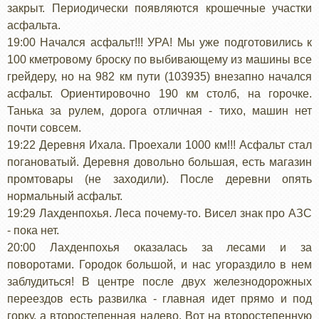
закрыт. Периодически появляются крошечные участки
асфальта.
19:00 Начался асфальт!!! УРА! Мы уже подготовились к
100 кметровому броску по выбивающему из машины все
грейдеру, но на 982 км пути (103935) внезапно начался
асфальт. Ориентировочно 190 км столб, на горочке.
Танька за рулем, дорога отличная - тихо, машин нет
почти совсем.
19:22 Деревня Ихала. Проехали 1000 км!!! Асфальт стал
погановатый. Деревня довольно большая, есть магазин
промтовары (не заходили). После деревни опять
нормальный асфальт.
19:29 Лахденпохья. Леса почему-то. Висел знак про АЗС
- пока нет.
20:00 Лахденпохья оказалась за лесами и за
поворотами. Городок большой, и нас угораздило в нем
заблудиться! В центре после двух железнодорожных
переездов есть развилка - главная идет прямо и под
горку, а второстепенная налево. Вот на второстепенную