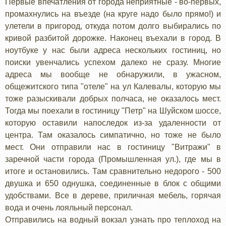
Первые впечатления от города неприятные - во-первых,
промахнулись на въезде (на круге надо было прямо!) и
улетели в пригород, откуда потом долго выбирались по
кривой разбитой дорожке. Наконец въехали в город. В
ноутбуке у нас были адреса нескольких гостиниц, но
поиски увенчались успехом далеко не сразу. Многие
адреса мы вообще не обнаружили, в ужасном,
общежитского типа "отеле" на ул Калевалы, которую мы
тоже разыскивали добрых полчаса, не оказалось мест.
Тогда мы поехали в гостиницу "Петр" на Шуйском шоссе,
которую оставили напоследок из-за удаленности от
центра. Там оказалось симпатично, но тоже не было
мест. Они отправили нас в гостиницу "Витражи" в
заречной части города (Промышленная ул.), где мы в
итоге и остановились. Там сравнительно недорого - 500
двушка и 650 однушка, соединенные в блок с общими
удобствами. Все в дереве, приличная мебель, горячая
вода и очень лояльный персонал.
Отправились на водный вокзал узнать про теплоход на