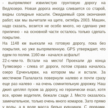
- выпрямляют извилистую грунтовую дорогу на
Ведлозеро. Новая дорога иногда сливается со старой,
видны солидные насыпи. Ожидаемый срок окончания
работ, как мы вычитали на щите, октябрь 2003. Машин,
надо сказать, возится не особо много, но сделано уже
прилично - на основной части осталось только сделать
покрытие.
На 1148 км выехали на готовую дорогу, пока без
покрытия, но уже выпрямленную. GPS утверждает, что
едем по полям. 1160 км - начался асфальт!
22-с-чем-то. Встали на место! Проехали до конца
Тулмозеро - слева от дороги, потом справа началось
озеро Ерченъярви, на котором мы и встали. За
местечком Палалахта повернули налево и почти сразу
еще раз налево - на очень сомнительную дорожку. Наш
джип цеплял пузом за дорогу, но героически ехал, хотя
все, кроме водителя, бежали сзади J. Место оказалось
замечательное, только очень много комаров. Зато прямо
у воды, а в воде масса белых кувшинок. С дровами,