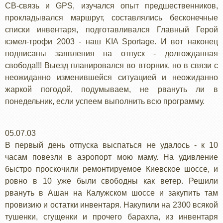
CB-связь и GPS, изучался опыт предшественников,
прокладывался маршрут, составлялись бесконечные
списки инвентаря, подготавливался Главный Герой
кэмел-трофи 2003 - наш KIA Sportage. И вот наконец
подписаны заявления на отпуск - долгожданная
свобода!!! Выезд планировался во вторник, но в связи с
неожиданно изменившейся ситуацией и неожиданно
жаркой погодой, подумываем, не рвануть ли в
понедельник, если успеем выполнить всю программу.
05.07.03
В первый день отпуска выспаться не удалось - к 10
часам повезли в аэропорт мою маму. На удивление
быстро проскочили ремонтируемое Киевское шоссе, и
ровно в 10 уже были свободны как ветер. Решили
рвануть в Ашан на Калужском шоссе и закупить там
провизию и остатки инвентаря. Накупили на 2300 всякой
тушенки, сгущенки и прочего барахла, из инвентаря