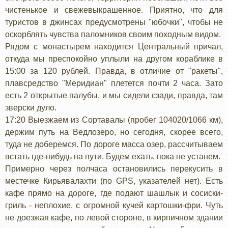
чистенькое и свежевыкрашенное. Приятно, что для
туристов в джинсах предусмотрены "юбочки", чтобы не
оскорблять чувства паломников своим походным видом.
Рядом с монастырем находится Центральный причал,
откуда мы преспокойно уплыли на другом кораблике в
15:00 за 120 рублей. Правда, в отличие от "ракеты",
плавсредство "Меридиан" плетется почти 2 часа. Зато
есть 2 открытые палубы, и мы сидели сзади, правда, там
зверски дуло.
17:20 Выезжаем из Сортавалы (пробег 104020/1066 км),
держим путь на Ведлозеро, но сегодня, скорее всего,
туда не доберемся. По дороге масса озер, рассчитываем
встать где-нибудь на пути. Будем ехать, пока не устанем.
Примерно через полчаса остановились перекусить в
местечке Кирьявалахти (по GPS, указателей нет). Есть
кафе прямо на дороге, где подают шашлык и сосиски-
гриль - неплохие, с огромной кучей картошки-фри. Чуть
не доезжая кафе, по левой стороне, в кирпичном здании