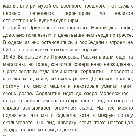
камня, внутри музей ее военного прошлого - от самых
первых переделов территории до великой
отечественной. Купили сувениры.
С едой в Приозерске своеобразно. Нашли два кафе,
довольно помпезных, и цены выше чем везде по трассе.
В одном из них остановились и пообедали - втроем на
620 р., но очень вкусно и большие порции.
16:45 Выезжаем из Приозерска. Рассчитывали еще на
магазины, но город кончился совершенно неожиданно.
Сразу после выезда начинается "серпантин" - повороты
и горки, и те, и другие очень резкие. Довольно опасно,
потому что много машин и некоторые умники летят
очень резво. Серпантин идет до озера Молодежное -
вдруг за поворотом слева открывается вид на озеро, а
справа выныривает огромная скала. На нее можно
подняться, что мы и сделали, хотя в мокрую погоду
скользковато. Но вид наверху стоит того: настоящая
тундра, одного мха видов десять.