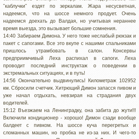
"каблучки" ездят по зеркалам. Жара несусветная,
надеемся, что на шоссе немного продует. Очень
надеемся доехать до Валдая, но учитывая нераннее
время выезда, это вызывает большие сомнения.
14:40 Забираем Димона. У него тоже неслабый рюкзак и
пакет с сапогами. Все это вкупе с нашими спальниками
пришлось утрамбовать в салон. Консервы
предприимчивый Леха распихал в сапоги. Леха
проводит последний инструктаж о поведении в
экстремальных ситуациях, и в путь!
14:56 Окончательно выдвинулись! Километраж 102952
км. Сбросили счетчик. Хитрющий Димон запасся пивом и
уже начал отдыхать, невзирая на страдания двух
водителей.
15:12 Въезжаем на Ленинградку, она забита до жути!!!
Включили кондиционер - хорошо! Димон сзади вообще
балдеет с пивком. На шоссе куча перегретых и
сломанных машин, но пробка не из-за них. И чего-то