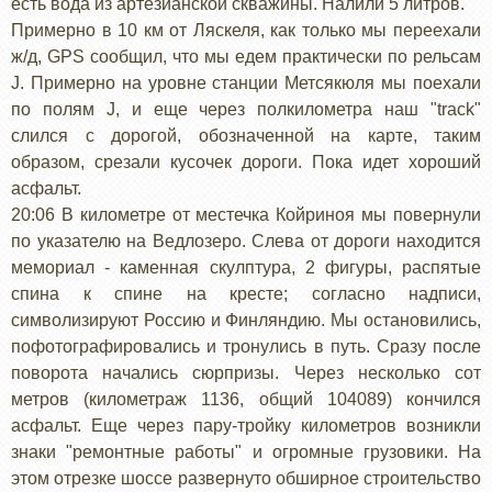
есть вода из артезианской скважины. Налили 5 литров.
Примерно в 10 км от Ляскеля, как только мы переехали
ж/д, GPS сообщил, что мы едем практически по рельсам
J. Примерно на уровне станции Метсякюля мы поехали
по полям J, и еще через полкилометра наш "track"
слился с дорогой, обозначенной на карте, таким
образом, срезали кусочек дороги. Пока идет хороший
асфальт.
20:06 В километре от местечка Койриноя мы повернули
по указателю на Ведлозеро. Слева от дороги находится
мемориал - каменная скулптура, 2 фигуры, распятые
спина к спине на кресте; согласно надписи,
символизируют Россию и Финляндию. Мы остановились,
пофотографировались и тронулись в путь. Сразу после
поворота начались сюрпризы. Через несколько сот
метров (километраж 1136, общий 104089) кончился
асфальт. Еще через пару-тройку километров возникли
знаки "ремонтные работы" и огромные грузовики. На
этом отрезке шоссе развернуто обширное строительство