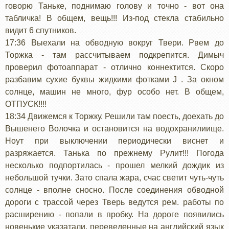
говорю Таньке, поднимаю голову и точно - вот она
табличка! В общем, вещь!!! Из-под стекла стабильно
видит 6 спутников.
17:36 Выехали на обводную вокруг Твери. Рвем до
Торжка - там рассчитываем подкрепится. Димыч
проверил фотоаппарат - отлично коннектится. Скоро
разбавим сухие буквы жидкими фотками J . За окном
солнце, машин не много, фур особо нет. В общем,
ОТПУСК!!!!
18:34 Движемся к Торжку. Решили там поесть, доехать до
Вышенего Волочка и остановится на водохранилиище.
Ноут при выключении периодически виснет и
разряжается. Танька по прежнему Рулит!!! Погода
несколько подпортилась - прошел мелкий дождик из
небольшой тучки. Зато спала жара, счас светит чуть-чуть
солнце - вполне сносно. После соединения обводной
дороги с трассой через Тверь ведутся рем. работы по
расширению - попали в пробку. На дороге появились
новенькие указатали, переведенные на английский язык