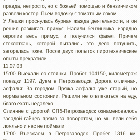
правда, непросто, но с божьей помощью и бензинчиком
развели костер. Пьем водочку с томатным соком.
У Лешки проснулась бурная жажда деятельности, и он
решил разжигать примус. Налили бензинчика, изрядно
окропив весь примус, и получился факел. Причем
стеклоткань, которой пытались это дело потушить,
загорелась тоже. После двух попыток пиротехнические
опыты прекратили.
11.07.03
15:00 Выехали со стоянки. Пробег 104150, километраж
поездки 1197. Дуем в Петрозаводск. Дорога отличная,
асфальт. За городом Пряжа асфальт уже старый, но
нормальном состоянии. Решили не отвлекаться на еду,
благо ехать недалеко.
Слияние с дорогой СПб-Петрозаводск ознаменовалось
засадой гайцев прямо за поворотом, но мы вели себя
лояльно и нас не поймали.
17:00 Въезжаем в Петрозаводск. Пробег 1316 км.