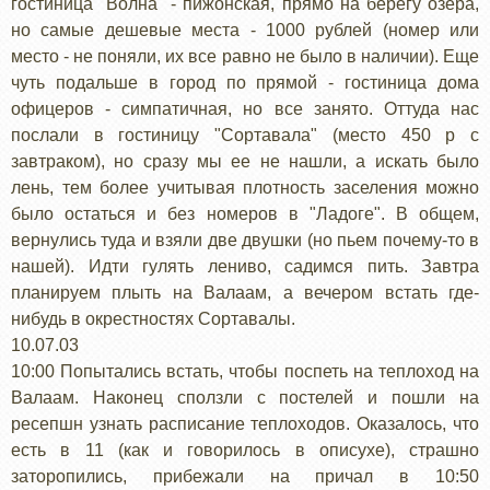
гостиница "Волна" - пижонская, прямо на берегу озера,
но самые дешевые места - 1000 рублей (номер или
место - не поняли, их все равно не было в наличии). Еще
чуть подальше в город по прямой - гостиница дома
офицеров - симпатичная, но все занято. Оттуда нас
послали в гостиницу "Сортавала" (место 450 р с
завтраком), но сразу мы ее не нашли, а искать было
лень, тем более учитывая плотность заселения можно
было остаться и без номеров в "Ладоге". В общем,
вернулись туда и взяли две двушки (но пьем почему-то в
нашей). Идти гулять лениво, садимся пить. Завтра
планируем плыть на Валаам, а вечером встать где-
нибудь в окрестностях Сортавалы.
10.07.03
10:00 Попытались встать, чтобы поспеть на теплоход на
Валаам. Наконец сползли с постелей и пошли на
ресепшн узнать расписание теплоходов. Оказалось, что
есть в 11 (как и говорилось в описухе), страшно
заторопились, прибежали на причал в 10:50