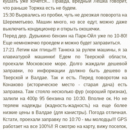
кушать уже хочется... Правда, вредный Лешка говорит,
что раньше Торжка есть не будем.
15:30 Вырвались из пробки, чуть не доезжая поворота на
Шереметьево. Машин много, но все едут, можно даже
выключить кондиционер и открыть окошечки.
Перед дер. Дурыкино бензин на Парк-Ойл уже по 10-80!
Еще немножечко проедем и можно будет заправиться.
17:21 Летим как птицы!!! Танюха за рулем машины, я за
клавиатурой машинки! Едем по Тверской области,
проехали Московское море. Долго жаждали дешевой
заправки, по информации должно быть дешево в
Тверской и Валдае. Так и есть. Перед поворотом на
Конаково (историческое место - старая дача) есть
заправка. Там стояло несколько фур (хороший признак),
залили на 400р 95 бензина по 10:30. Вполне ок. Но не
теряем надежды (жадность-жадность) на еще более
низкие цены в Валдае (для канистры). Погода отличная.
Кстати, проехали заправку по 10:70 - мы молодцы!!! GPS
работает на все 100%!! Я смотрю на карту, вижу поселок,