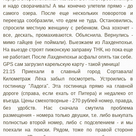
и надо сворачивать! А мы конечно улетели прямо - до
самого озера. После еще нескольких поворотов и
переезда сообразили, что едем не туда. Остановились,
спросили местную женщину с ребенком. Она хохочет -
все, дескать, промахиваются. Объяснила. Вернулись -
мимо гайцев (не поймали). Выезжаем из Лахденпохьи.
На выезде строят пижонскую заправку ТНК, но пока еще
не работает. После Лахденпохьи асфальт опять так себе.
GPS сам загрузил карельскую карту - такой умница!
21:15 Приехали в славный город Сортавала!
Километраж Лёха забыл посмотреть. Устроились в
гостиницу "Ладога". Эта гостиница прямо на главной
дороге (справа, если ехать от Питера) и недалеко от
въезда. Цены смехотворные - 270 рублей номер, правда,
без удобств. Нас сначала смутила проблема
размещения - номера только двушки, т.е. либо выкупать
полностью второй номер, либо с подселением - и мы
поехали на поиски. Рядом, тоже по правой стороне