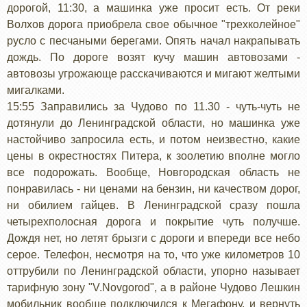
дорогой, 11:30, а машинка уже просит есть. От реки
Волхов дорога приобрела свое обычное "трехколейное"
русло с песчаными берегами. Опять начал накрапывать
дождь. По дороге возят кучу машин автовозами -
автовозы угрожающе расскачиваются и мигают желтыми
мигалками.
15:55 Заправились за Чудово по 11.30 - чуть-чуть не
дотянули до Ленинградской области, но машинка уже
настойчиво запросила есть, и потом неизвестно, какие
цены в окрестностях Питера, к зоолетию вполне могло
все подорожать. Вообще, Новгородская область не
понравилась - ни ценами на бензин, ни качеством дорог,
ни обилием гайцев. В Ленинградской сразу пошла
четырехполосная дорога и покрытие чуть получше.
Дождя нет, но летят брызги с дороги и впереди все небо
серое. Телефон, несмотря на то, что уже километров 10
оттрубили по Ленинградской области, упорно называет
тарифную зону "V.Novgorod", а в районе Чудово Лешкин
мобильник вообще подключился к Мегафону, и вернуть