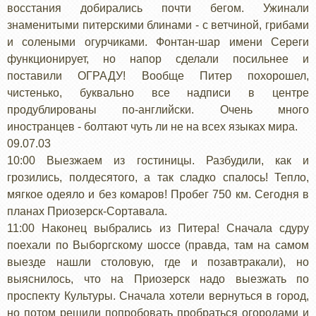
восстания добирались почти бегом. Ужинали
знаменитыми питерскими блинами - с ветчиной, грибами
и солеными огурчиками. Фонтан-шар имени Сереги
функционирует, но напор сделали посильнее и
поставили ОГРАДУ! Вообще Питер похорошел,
чистенько, буквально все надписи в центре
продублированы по-английски. Очень много
иностранцев - болтают чуть ли не на всех языках мира.
09.07.03
10:00 Выезжаем из гостиницы. Разбудили, как и
грозились, полдесятого, а так сладко спалось! Тепло,
мягкое одеяло и без комаров! Пробег 750 км. Сегодня в
планах Приозерск-Сортавала.
11:00 Наконец выбрались из Питера! Сначала сдуру
поехали по Выборгскому шоссе (правда, там на самом
выезде нашли столовую, где и позавтракали), но
выяснилось, что на Приозерск надо выезжать по
проспекту Культуры. Сначала хотели вернуться в город,
но потом решили попробовать пробраться огородами и