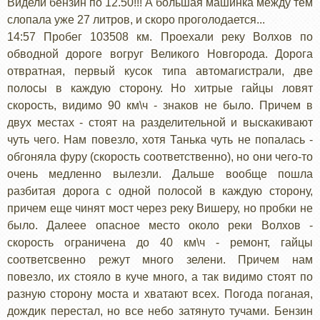
Видели бензин по 12.50!!! А большая машинка между тем
слопала уже 27 литров, и скоро проголодается...
14:57 Пробег 103508 км. Проехали реку Волхов по
обводной дороге вогруг Великого Новгорода. Дорога
отвратная, первый кусок типа автомагистрали, две
полосы в каждую сторону. Но хитрые гайцы ловят
скорость, видимо 90 км\ч - знаков не было. Причем в
двух местах - стоят на разделительной и выскакивают
чуть чего. Нам повезло, хотя Танька чуть не попалась -
обгоняла фуру (скорость соответственно), но они чего-то
очень медленно вылезли. Дальше вообще пошла
разбитая дорога с одной полосой в каждую сторону,
причем еще чинят мост через реку Вишеру, но пробки не
было. Далеее опасное место около реки Волхов -
скорость ограничена до 40 км\ч - ремонт, гайцы
соответсвенно режут много зелени. Причем нам
повезло, их стояло в куче много, а так видимо стоят по
разную сторону моста и хватают всех. Погода поганая,
дождик перестал, но все небо затянуто тучами. Бензин