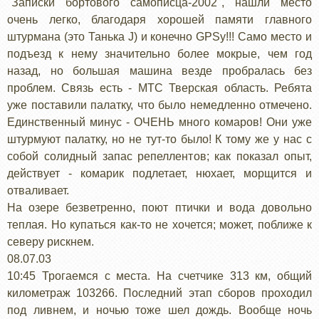
"Записки бортового самописца-2002", нашли место
очень легко, благодаря хорошей памяти главного
штурмана (это Танька J) и конечно GPSу!!! Само место и
подъезд к нему значительно более мокрые, чем год
назад, но большая машина везде пробралась без
проблем. Связь есть - МТС Тверская область. Ребята
уже поставили палатку, что было немедленно отмечено.
Единственный минус - ОЧЕНЬ много комаров! Они уже
штурмуют палатку, но не тут-то было! К тому же у нас с
собой солидный запас репеллентов; как показал опыт,
действует - комарик подлетает, нюхает, морщится и
отваливает.
На озере безветренно, поют птички и вода довольно
теплая. Но купаться как-то не хочется; может, поближе к
северу рискнем.
08.07.03
10:45 Трогаемся с места. На счетчике 313 км, общий
километраж 103266. Последний этап сборов проходил
под ливнем, и ночью тоже шел дождь. Вообще ночь