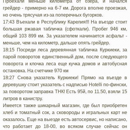
Проехали меньше километра от озера, и начался
грейдер - примерно на 6-7 км. Дорога вполне проезжая,
но очень трясучая из-за поперечных бугорков.
17:43 Въехали в Республику Карелия!!! На въезде стоит
большая ржавая табличка (сфоткали). Пробег 946 км,
общий 103 899 км. За указателем начинается асфальт -
меньше, чем на километр, дальше опять грейдер.
18:15 Посреди леса деревянная табличка Куркиеки, за
парой поворотов единственный дом, после следующего
поворота и клочка леса еще кучка домов и автобусная
остановка. На счетчике 970 км
18:27 Снова указатель Куркиеки! Прямо на въезде в
деревушку стоит указатель с надписью Hotelli по-фински,
за поворотом заправка ТНК! Есть 95й, по 11.50, взяли 15
литров в канистру.
Имеется также шикарный магазин, где был приобретен
хлеб и томатный сок, а сковороды и игральных карт не
оказалось. Еще на выезде есть автосервис, но написано,
что работает до 18-00, во всяком случае сейчас он