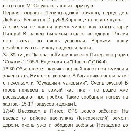
его в лоно МТСа удалось только вручную.
Первая заправка Ленинградской области, перед дер.
Любань - бензин по 12 руб!!! Хорошо, что не дотянули...
А еще мы не нашли ничего умнее, как забыть карту
Питера! В нашем бывалом атласе автодорог России
есть схема, но очень условная. Впрочем, нашу
незабвенную гостиницу надеемся найти.
За 89 км до Питера поймали какое-то Питерское радио
"Спутник", 105.9. Еще ловится "Шансон" (104.4).
16:30 Объявляется пикник - первый пилот притомился и
хочет спать. Ну и есть, конечно. В багажнике нашли пакет
с печеньем и "Сухарями маковыми". Очень вкусно! В
город приедем в самый час пик - по радио уже
рассказывают про пробки. Также сообщили погоду на
завтра - 15-17 градусов и дожди L
17:40 Въезжаем в Питер. GPS вовсю работает. На
въезде (в районе нас.пункта Ленсоветский) ремонт
дороги, очень узко и ободран асфальт. Незадолго до