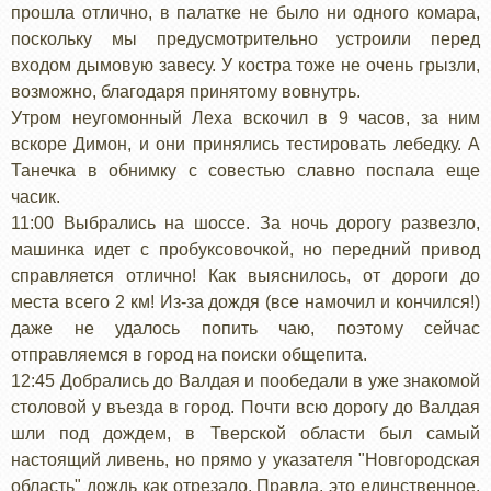
прошла отлично, в палатке не было ни одного комара,
поскольку мы предусмотрительно устроили перед
входом дымовую завесу. У костра тоже не очень грызли,
возможно, благодаря принятому вовнутрь.
Утром неугомонный Леха вскочил в 9 часов, за ним
вскоре Димон, и они принялись тестировать лебедку. А
Танечка в обнимку с совестью славно поспала еще
часик.
11:00 Выбрались на шоссе. За ночь дорогу развезло,
машинка идет с пробуксовочкой, но передний привод
справляется отлично! Как выяснилось, от дороги до
места всего 2 км! Из-за дождя (все намочил и кончился!)
даже не удалось попить чаю, поэтому сейчас
отправляемся в город на поиски общепита.
12:45 Добрались до Валдая и пообедали в уже знакомой
столовой у въезда в город. Почти всю дорогу до Валдая
шли под дождем, в Тверской области был самый
настоящий ливень, но прямо у указателя "Новгородская
область" дождь как отрезало. Правда, это единственное,