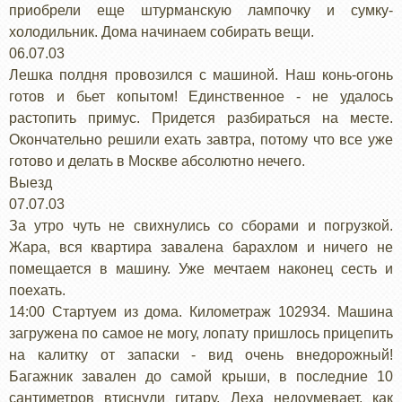
приобрели еще штурманскую лампочку и сумку-
холодильник. Дома начинаем собирать вещи.
06.07.03
Лешка полдня провозился с машиной. Наш конь-огонь
готов и бьет копытом! Единственное - не удалось
растопить примус. Придется разбираться на месте.
Окончательно решили ехать завтра, потому что все уже
готово и делать в Москве абсолютно нечего.
Выезд
07.07.03
За утро чуть не свихнулись со сборами и погрузкой.
Жара, вся квартира завалена барахлом и ничего не
помещается в машину. Уже мечтаем наконец сесть и
поехать.
14:00 Стартуем из дома. Километраж 102934. Машина
загружена по самое не могу, лопату пришлось прицепить
на калитку от запаски - вид очень внедорожный!
Багажник завален до самой крыши, в последние 10
сантиметров втиснули гитару. Леха недоумевает, как