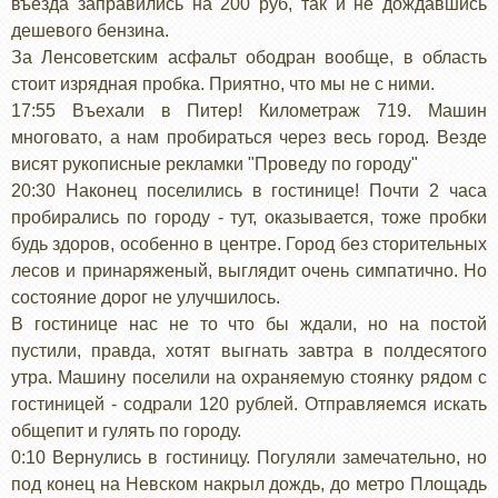
въезда заправились на 200 руб, так и не дождавшись
дешевого бензина.
За Ленсоветским асфальт ободран вообще, в область
стоит изрядная пробка. Приятно, что мы не с ними.
17:55 Въехали в Питер! Километраж 719. Машин
многовато, а нам пробираться через весь город. Везде
висят рукописные рекламки "Проведу по городу"
20:30 Наконец поселились в гостинице! Почти 2 часа
пробирались по городу - тут, оказывается, тоже пробки
будь здоров, особенно в центре. Город без сторительных
лесов и принаряженый, выглядит очень симпатично. Но
состояние дорог не улучшилось.
В гостинице нас не то что бы ждали, но на постой
пустили, правда, хотят выгнать завтра в полдесятого
утра. Машину поселили на охраняемую стоянку рядом с
гостиницей - содрали 120 рублей. Отправляемся искать
общепит и гулять по городу.
0:10 Вернулись в гостиницу. Погуляли замечательно, но
под конец на Невском накрыл дождь, до метро Площадь