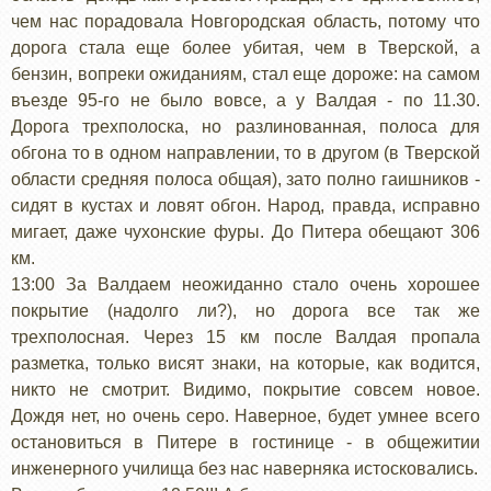
чем нас порадовала Новгородская область, потому что
дорога стала еще более убитая, чем в Тверской, а
бензин, вопреки ожиданиям, стал еще дороже: на самом
въезде 95-го не было вовсе, а у Валдая - по 11.30.
Дорога трехполоска, но разлинованная, полоса для
обгона то в одном направлении, то в другом (в Тверской
области средняя полоса общая), зато полно гаишников -
сидят в кустах и ловят обгон. Народ, правда, исправно
мигает, даже чухонские фуры. До Питера обещают 306
км.
13:00 За Валдаем неожиданно стало очень хорошее
покрытие (надолго ли?), но дорога все так же
трехполосная. Через 15 км после Валдая пропала
разметка, только висят знаки, на которые, как водится,
никто не смотрит. Видимо, покрытие совсем новое.
Дождя нет, но очень серо. Наверное, будет умнее всего
остановиться в Питере в гостинице - в общежитии
инженерного училища без нас наверняка истосковались.