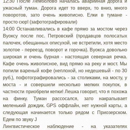
12:30 После Лемболово началась аварийная дорога и
ужасный туман. Дорога идет то вверх, то вниз, много
поворотов, зато очень живописно. Елки в тумане -
просто сюр! (зафотографировали)
14:00 Останавливались в кафе прямо за мостом через
Вуоксу после пос. Петровский (продавцов полосатых
палочек, обещанных описухой, не встретили, хотя место
золотое - переезд, поворот и горочка). Вуокса довольно
широкая и очень бурная - настоящая северная речка.
Кафе очень живописное, вид прямо на реку и мост. Мы
попили вареный кофе (неплохой, но недешевый - по 30
руб.), пофотографировались - за столиками, на мосту, у
моста - и совершили несколько мелких покупок, в
частности приобрели кепки! Лешка говорит, что я похожа
на финку. Туман рассосался, зато накрапывает
меленький дождик. GPS оффлайн, нет нужной карты, а
следующая начинается только рядом с Приозерском.
Едем по звуку J
Лингвистическое наблюдение - на указателях