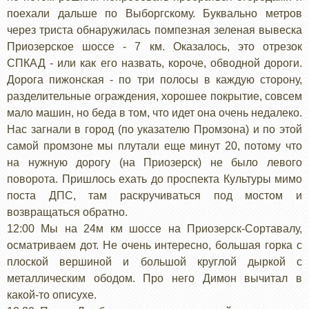
поехали дальше по Выборгскому. Буквально метров
через триста обнаружилась помпезная зеленая вывеска
Приозерское шоссе - 7 км. Оказалось, это отрезок
СПКАД - или как его назвать, короче, обводной дороги.
Дорога пижонская - по три полосы в каждую сторону,
разделительные ограждения, хорошее покрытие, совсем
мало машин, но беда в том, что идет она очень недалеко.
Нас загнали в город (по указателю Промзона) и по этой
самой промзоне мы плутали еще минут 20, потому что
на нужную дорогу (на Приозерск) не было левого
поворота. Пришлось ехать до проспекта Культуры мимо
поста ДПС, там раскручиваться под мостом и
возвращаться обратно.
12:00 Мы на 24м км шоссе на Приозерск-Сортавалу,
осматриваем дот. Не очень интересно, большая горка с
плоской вершиной и большой круглой дыркой с
металлическим ободом. Про него Димон вычитал в
какой-то описухе.