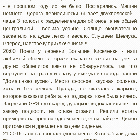
- в прошлом году их не было. Постарались. Машин
немного. Дорога периодически бывает двухполоской -
чаще 3 полосы с разделением для обгонов, а не общей
центральной - весьма удобно. Солнце окончательно
засветило, на душе легко и весело. Слушаем Шевчука.
Вперед, навстречу приключениям!!!!
20:00 Поели у деревни Большие Киселенки - наш
любимый объект в Торжке оказался закрыт на учет, а
других общепитов как-то не обнаружилось, так что
вернулись на трассу и сразу у выезда из города нашли
"Домашнюю кухню". Место сносное, вкусная солянка,
хоть и без оливок. Правда, не оказалось жаркого,
которое заказали ребята, но поджарка тоже была ничего.
Загрузили GPS-ную карту, дурацкое водохранилище, по
закону подлости, на стыке страниц. Решили встать
примерно на прошлогоднем месте, если найдем. Димон
притомился и дремлет на заднем сиденье.
21:30 Встали на прошлогоднем месте! Хотя забыли дома